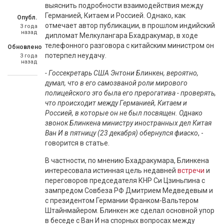
выяснить подробности взаимодействия между
Германией, Китаем и Россией. Однако, как
Опубл.
отмечает автор публикации, в прошлом индийский
3 года
назад
дипломат Мелкулангара Бхадракумар, в ходе
телефонного разговора с китайским министром он
Обновлено
потерпел неудачу.
3 года
назад
- Госсекретарь США Энтони Блинкен, вероятно,
думал, что в его самозваной роли мирового
полицейского это была его прерогатива - проверять,
что происходит между Германией, Китаем и
Россией, в которые он не был посвящен. Однако
звонок Блинкена министру иностранных дел Китая
Ван И в пятницу (23 декабря) обернулся фиаско
, -
говорится в статье.
В частности, по мнению Бхадракумара, Блинкена
интересовала истинная цель недавней
встречи
и
переговоров председателя КНР Си Цзиньпина с
зампредом Совбеза РФ Дмитрием Медведевым и
с президентом Германии Франком-Вальтером
Штайнмайером. Блинкен же сделал основной упор
в беседе с Ван И на спорных вопросах между