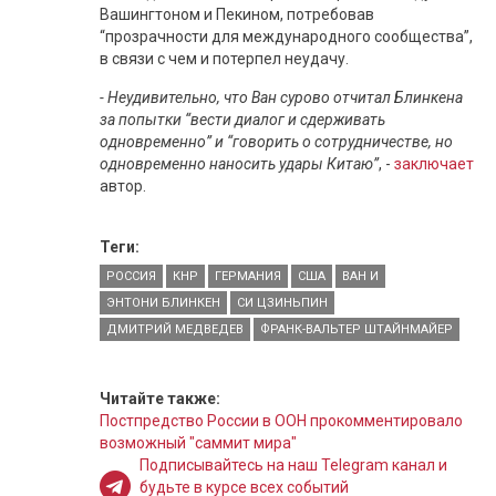
Вашингтоном и Пекином, потребовав
“прозрачности для международного сообщества”,
в связи с чем и потерпел неудачу.
- Неудивительно, что Ван сурово отчитал Блинкена
за попытки “вести диалог и сдерживать
одновременно” и “говорить о сотрудничестве, но
одновременно наносить удары Китаю”
, -
заключает
автор.
Теги:
РОССИЯ
КНР
ГЕРМАНИЯ
США
ВАН И
ЭНТОНИ БЛИНКЕН
СИ ЦЗИНЬПИН
ДМИТРИЙ МЕДВЕДЕВ
ФРАНК-ВАЛЬТЕР ШТАЙНМАЙЕР
Читайте также:
Постпредство России в ООН прокомментировало
возможный "саммит мира"
Подписывайтесь на наш Telegram канал и
будьте в курсе всех событий