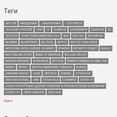
Теги
#PUTIN
#АВДЕЕВКА
. КИБЕРАТАКИ
1 СЕНТЯБРЯ
10 ТЫСЯЧ РУБЛЕЙ
1990
1С
22 ИЮНЯ
23 ФЕВРАЛЯ
24 ИЮНЯ
5G
5G-СЕТИ
75-АЯ ГЕНАССАМБЛЕЯ ООН
90-Е
AGC INC
AGORAVOX
ALIBABA
ALIEXPRESS
ALLTECH
APPLE
ARCTIC CHALLENGE
ARTIFICIAL INTELLIGENCE JOURNEY
ATACMS
ATLANTIC COAST
AUKUS
AUSTRALIAN OPEN
BANK OF AMERICA
BELUGA GROUP
BERGEN ENGINES
BIONORICA
BITCOIN
BRAND FINANCE GLOBAL 500
BRENT
BREXIT
BRITISH AMERICAN TOBACCO
BUNGE
CAMPARI GROUP
CDEK
CEETRUS
CHANEL
CITIGROUP
CNH INDUSTRIAL
CNN
COCA-COLA
COINBASE
COVID-19
COVID-19 КРУПНЫЕ СДЕЛКИ СЛИЯНИЕ И ПРИОБРЕТЕНИЕ КОМПАНИЙ
COVID-19?
CREW DRAGON
DAO GDA
Ещё