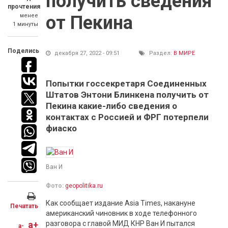
получить сведения
прочтения
менее
от Пекина
1 минуты
Поделись
декабря 27, 2022 - 09:51
Раздел:
В МИРЕ
Попытки госсекретаря Соединенных
Штатов Энтони Блинкена получить от
Пекина какие-либо сведения о
контактах с Россией и ФРГ потерпели
фиаско
Ван И
Фото:
geopolitika.ru
Как сообщает издание Asia Times, накануне
Печатать
американский чиновник в ходе телефонного
a+
разговора с главой МИД КНР Ван И пытался
a-