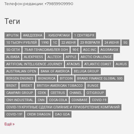
Телефон редакции: +79859909990
Теги
#PUTIN
#АВДЕЕВКА
. КИБЕРАТАКИ
1 СЕНТЯБРЯ
10 ТЫСЯЧ РУБЛЕЙ
1990
1С
22 ИЮНЯ
23 ФЕВРАЛЯ
24 ИЮНЯ
5G
5G-СЕТИ
75-АЯ ГЕНАССАМБЛЕЯ ООН
90-Е
AGC INC
AGORAVOX
ALIBABA
ALIEXPRESS
ALLTECH
APPLE
ARCTIC CHALLENGE
ARTIFICIAL INTELLIGENCE JOURNEY
ATACMS
ATLANTIC COAST
AUKUS
AUSTRALIAN OPEN
BANK OF AMERICA
BELUGA GROUP
BERGEN ENGINES
BIONORICA
BITCOIN
BRAND FINANCE GLOBAL 500
BRENT
BREXIT
BRITISH AMERICAN TOBACCO
BUNGE
CAMPARI GROUP
CDEK
CEETRUS
CHANEL
CITIGROUP
CNH INDUSTRIAL
CNN
COCA-COLA
COINBASE
COVID-19
COVID-19 КРУПНЫЕ СДЕЛКИ СЛИЯНИЕ И ПРИОБРЕТЕНИЕ КОМПАНИЙ
COVID-19?
CREW DRAGON
DAO GDA
Ещё