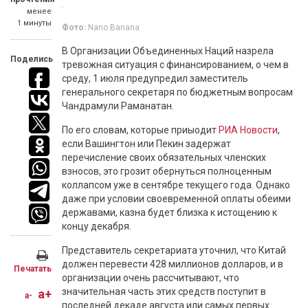
менее
1 минуты
Фото:
Nano Banana
В Организации Объединенных Наций назрела
Поделись
тревожная ситуация с финансированием, о чем в
среду, 1 июля предупредил заместитель
генерального секретаря по бюджетным вопросам
Чандрамули Раманатан.
По его словам, которые приыодит
РИА Новости
,
если Вашингтон или Пекин задержат
перечисление своих обязательных членских
взносов, это грозит обернуться полноценным
коллапсом уже в сентябре текущего года. Однако
даже при условии своевременной оплаты обеими
державами, казна будет близка к истощению к
концу декабря.
Представитель секретариата уточнил, что Китай
должен перевести 428 миллионов долларов, и в
Печатать
организации очень рассчитывают, что
значительная часть этих средств поступит в
a+
a-
последней декаде августа или самых первых