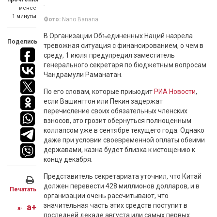
менее
1 минуты
Фото:
Nano Banana
В Организации Объединенных Наций назрела
Поделись
тревожная ситуация с финансированием, о чем в
среду, 1 июля предупредил заместитель
генерального секретаря по бюджетным вопросам
Чандрамули Раманатан.
По его словам, которые приыодит
РИА Новости
,
если Вашингтон или Пекин задержат
перечисление своих обязательных членских
взносов, это грозит обернуться полноценным
коллапсом уже в сентябре текущего года. Однако
даже при условии своевременной оплаты обеими
державами, казна будет близка к истощению к
концу декабря.
Представитель секретариата уточнил, что Китай
должен перевести 428 миллионов долларов, и в
Печатать
организации очень рассчитывают, что
значительная часть этих средств поступит в
a+
a-
последней декаде августа или самых первых