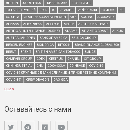
#PUTIN
#АВДЕЕВКА
. КИБЕРАТАКИ
1 СЕНТЯБРЯ
10 ТЫСЯЧ РУБЛЕЙ
1990
1С
22 ИЮНЯ
23 ФЕВРАЛЯ
24 ИЮНЯ
5G
5G-СЕТИ
75-АЯ ГЕНАССАМБЛЕЯ ООН
90-Е
AGC INC
AGORAVOX
ALIBABA
ALIEXPRESS
ALLTECH
APPLE
ARCTIC CHALLENGE
ARTIFICIAL INTELLIGENCE JOURNEY
ATACMS
ATLANTIC COAST
AUKUS
AUSTRALIAN OPEN
BANK OF AMERICA
BELUGA GROUP
BERGEN ENGINES
BIONORICA
BITCOIN
BRAND FINANCE GLOBAL 500
BRENT
BREXIT
BRITISH AMERICAN TOBACCO
BUNGE
CAMPARI GROUP
CDEK
CEETRUS
CHANEL
CITIGROUP
CNH INDUSTRIAL
CNN
COCA-COLA
COINBASE
COVID-19
COVID-19 КРУПНЫЕ СДЕЛКИ СЛИЯНИЕ И ПРИОБРЕТЕНИЕ КОМПАНИЙ
COVID-19?
CREW DRAGON
DAO GDA
Ещё
Оставайтесь с нами