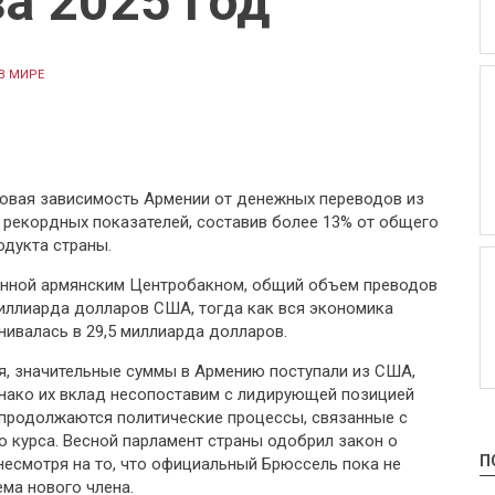
а 2025 год
В МИРЕ
овая зависимость Армении от денежных переводов из
рекордных показателей, составив более 13% от общего
одукта страны.
ванной армянским Центробакном, общий объем преводов
миллиарда долларов США, тогда как вся экономика
нивалась в 29,5 миллиарда долларов.
, значительные суммы в Армению поступали из США,
нако их вклад несопоставим с лидирующей позицией
 продолжаются политические процессы, связанные с
 курса. Весной парламент страны одобрил закон о
П
несмотря на то, что официальный Брюссель пока не
ма нового члена.