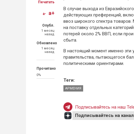
Печатать
В случае выхода из Евразийског
a+
a-
действующих преференций, вклю
ввоз широкого спектра товаров.
Опубл.
на поставку отдельных категори
1 месяц
потерей около 2% ВВП, если прои
назад
сбыта.
Обновлено
1 месяц
В настоящий момент именно эти 
назад
правительства, пытающегося ба
политическими ориентирами.
Прочитано
0%
Теги:
АРМЕНИЯ
Подписывайтесь на наш Tele
Подписывайтесь на канал