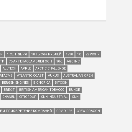
КИ
1 СЕНТЯБРЯ
10 ТЫСЯЧ РУБЛЕЙ
1990
1С
22 ИЮНЯ
ЕТИ
75-АЯ ГЕНАССАМБЛЕЯ ООН
90-Е
AGC INC
ALLTECH
APPLE
ARCTIC CHALLENGE
ATACMS
ATLANTIC COAST
AUKUS
AUSTRALIAN OPEN
BERGEN ENGINES
BIONORICA
BITCOIN
BREXIT
BRITISH AMERICAN TOBACCO
BUNGE
CHANEL
CITIGROUP
CNH INDUSTRIAL
CNN
ИЕ И ПРИОБРЕТЕНИЕ КОМПАНИЙ
COVID-19?
CREW DRAGON