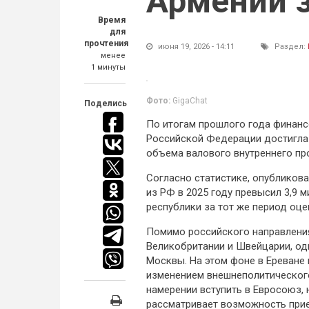
Армении з
Время
для
прочтения
июня 19, 2026 - 14:11
Раздел:
менее
1 минуты
Фото:
GigaChat
Поделись
По итогам прошлого года финанс
Российской Федерации достигла 
объема валового внутреннего пр
Согласно статистике, опублико
из РФ в 2025 году превысил 3,9 
республики за тот же период оце
Помимо российского направления
Великобритании и Швейцарии, од
Москвы. На этом фоне в Ереване
изменением внешнеполитического
намерении вступить в Евросоюз, 
рассматривает возможность прие