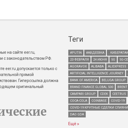
Теги
е на сайте eer.ru,
#PUTIN
#АВДЕЕВКА
. КИБЕРАТА
и с законодательством РФ.
23 ФЕВРАЛЯ
24 ИЮНЯ
5G
5G-С
AGORAVOX
ALIBABA
ALIEXPRESS
е eer.ru допускается только с
ARTIFICIAL INTELLIGENCE JOURNEY
зательной прямой
имствован. Гиперссылка должна
BANK OF AMERICA
BELUGA GROUP
зводящем оригинальный
BRAND FINANCE GLOBAL 500
BRENT
CAMPARI GROUP
CDEK
CEETRUS
COCA-COLA
COINBASE
COVID-19
ические
COVID-19 КРУПНЫЕ СДЕЛКИ СЛИЯН
DAO GDA
Ещё