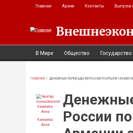
Перейти к основному содержанию
Главная
Архив
Контакты
Выпуски
Внешнеэкон
В Мире
Общество
Государство
ГЛАВНАЯ
/
ДЕНЕЖНЫЕ ПЕРЕВОДЫ ИЗ РОССИИ ПОКРЫЛИ 13% ВВП А
Денежные
России п
Камаева
Анна