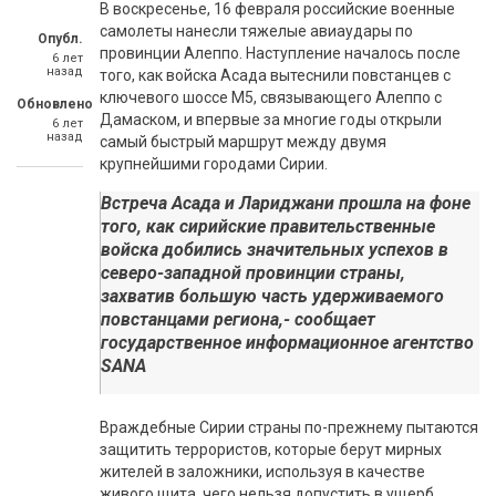
В воскресенье, 16 февраля российские военные
самолеты нанесли тяжелые авиаудары по
Опубл.
провинции Алеппо. Наступление началось после
6 лет
назад
того, как войска Асада вытеснили повстанцев с
ключевого шоссе М5, связывающего Алеппо с
Обновлено
Дамаском, и впервые за многие годы открыли
6 лет
назад
самый быстрый маршрут между двумя
крупнейшими городами Сирии.
Встреча Асада и Лариджани прошла на фоне
того, как сирийские правительственные
войска добились значительных успехов в
северо-западной провинции страны,
захватив большую часть удерживаемого
повстанцами региона,- сообщает
государственное информационное агентство
SANA
Враждебные Сирии страны по-прежнему пытаются
защитить террористов, которые берут мирных
жителей в заложники, используя в качестве
живого щита, чего нельзя допустить в ущерб