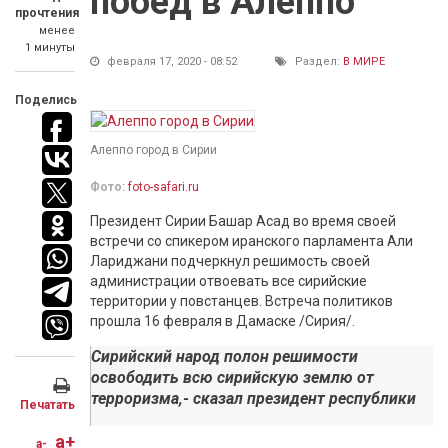
побед в Алеппо
прочтения
менее
1 минуты
февраля 17, 2020 - 08:52
Раздел:
В МИРЕ
Поделись
Алеппо город в Сирии
Фото:
foto-safari.ru
Президент Сирии Башар Асад во время своей
встречи со спикером иранского парламента Али
Лариджани подчеркнул решимость своей
администрации отвоевать все сирийские
территории у повстанцев. Встреча политиков
прошла 16 февраля в Дамаске /Сирия/.
Сирийский народ полон решимости
освободить всю сирийскую землю от
терроризма,- сказал президент республики
Печатать
a+
a-