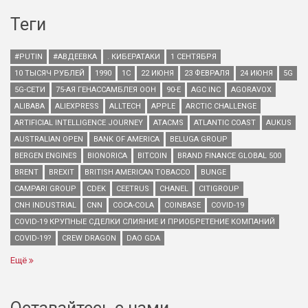
Теги
#PUTIN
#АВДЕЕВКА
. КИБЕРАТАКИ
1 СЕНТЯБРЯ
10 ТЫСЯЧ РУБЛЕЙ
1990
1С
22 ИЮНЯ
23 ФЕВРАЛЯ
24 ИЮНЯ
5G
5G-СЕТИ
75-АЯ ГЕНАССАМБЛЕЯ ООН
90-Е
AGC INC
AGORAVOX
ALIBABA
ALIEXPRESS
ALLTECH
APPLE
ARCTIC CHALLENGE
ARTIFICIAL INTELLIGENCE JOURNEY
ATACMS
ATLANTIC COAST
AUKUS
AUSTRALIAN OPEN
BANK OF AMERICA
BELUGA GROUP
BERGEN ENGINES
BIONORICA
BITCOIN
BRAND FINANCE GLOBAL 500
BRENT
BREXIT
BRITISH AMERICAN TOBACCO
BUNGE
CAMPARI GROUP
CDEK
CEETRUS
CHANEL
CITIGROUP
CNH INDUSTRIAL
CNN
COCA-COLA
COINBASE
COVID-19
COVID-19 КРУПНЫЕ СДЕЛКИ СЛИЯНИЕ И ПРИОБРЕТЕНИЕ КОМПАНИЙ
COVID-19?
CREW DRAGON
DAO GDA
Ещё