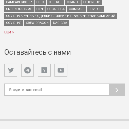
CAMPARI GROUP
CDEK
CEETRUS
CHANEL
CITIGROUP
CNH INDUSTRIAL
CNN
COCA-COLA
COINBASE
COVID-19
COVID-19 КРУПНЫЕ СДЕЛКИ СЛИЯНИЕ И ПРИОБРЕТЕНИЕ КОМПАНИЙ
COVID-19?
CREW DRAGON
DAO GDA
Ещё
Оставайтесь с нами