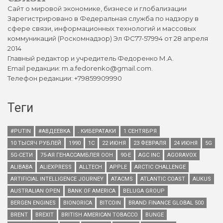
Сайт о мировой экономике, бизнесе и глобализации
Зарегистрировано в Федеральная служба по надзору в
сфере связи, информационных технологий и массовых
коммуникаций (Роскомнадзор) Эл ФС77-57994 от 28 апреля
2014
Главный редактор и учредитель Федоренко М.А.
Email редакции: m.a.fedorenko@gmail.com.
Телефон редакции: +79859909990
Теги
#PUTIN
#АВДЕЕВКА
. КИБЕРАТАКИ
1 СЕНТЯБРЯ
10 ТЫСЯЧ РУБЛЕЙ
1990
1С
22 ИЮНЯ
23 ФЕВРАЛЯ
24 ИЮНЯ
5G
5G-СЕТИ
75-АЯ ГЕНАССАМБЛЕЯ ООН
90-Е
AGC INC
AGORAVOX
ALIBABA
ALIEXPRESS
ALLTECH
APPLE
ARCTIC CHALLENGE
ARTIFICIAL INTELLIGENCE JOURNEY
ATACMS
ATLANTIC COAST
AUKUS
AUSTRALIAN OPEN
BANK OF AMERICA
BELUGA GROUP
BERGEN ENGINES
BIONORICA
BITCOIN
BRAND FINANCE GLOBAL 500
BRENT
BREXIT
BRITISH AMERICAN TOBACCO
BUNGE