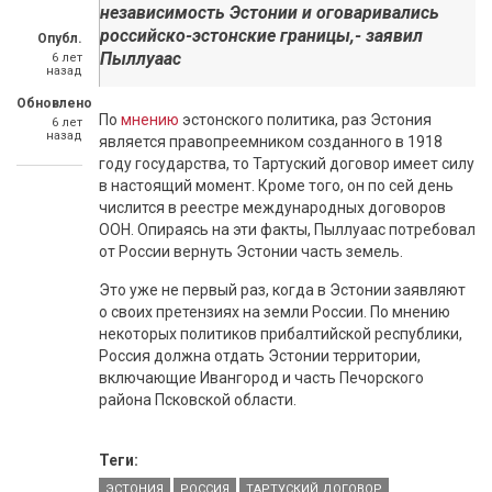
независимость Эстонии и оговаривались
российско-эстонские границы,- заявил
Опубл.
Пыллуаас
6 лет
назад
Обновлено
По
мнению
эстонского политика, раз Эстония
6 лет
назад
является правопреемником созданного в 1918
году государства, то Тартуский договор имеет силу
в настоящий момент. Кроме того, он по сей день
числится в реестре международных договоров
ООН. Опираясь на эти факты, Пыллуаас потребовал
от России вернуть Эстонии часть земель.
Это уже не первый раз, когда в Эстонии заявляют
о своих претензиях на земли России. По мнению
некоторых политиков прибалтийской республики,
Россия должна отдать Эстонии территории,
включающие Ивангород и часть Печорского
района Псковской области.
Теги:
ЭСТОНИЯ
РОССИЯ
ТАРТУСКИЙ ДОГОВОР