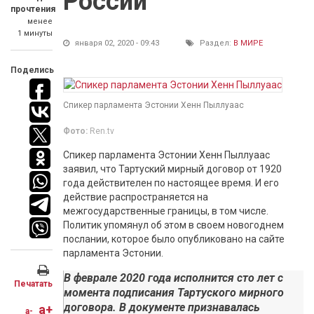
России
прочтения
менее
1 минуты
января 02, 2020 - 09:43
Раздел:
В МИРЕ
Поделись
Спикер парламента Эстонии Хенн Пыллуаас
Фото:
Ren.tv
Спикер парламента Эстонии Хенн Пыллуаас
заявил, что Тартуский мирный договор от 1920
года действителен по настоящее время. И его
действие распространяется на
межгосударственные границы, в том числе.
Политик упомянул об этом в своем новогоднем
послании, которое было опубликовано на сайте
парламента Эстонии.
В феврале 2020 года исполнится сто лет с
Печатать
момента подписания Тартуского мирного
договора. В документе признавалась
a+
a-