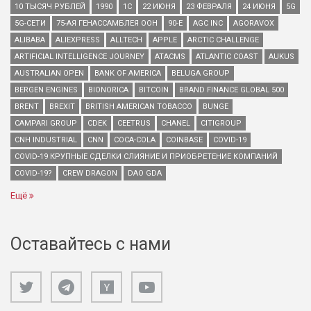
10 ТЫСЯЧ РУБЛЕЙ
1990
1С
22 ИЮНЯ
23 ФЕВРАЛЯ
24 ИЮНЯ
5G
5G-СЕТИ
75-АЯ ГЕНАССАМБЛЕЯ ООН
90-Е
AGC INC
AGORAVOX
ALIBABA
ALIEXPRESS
ALLTECH
APPLE
ARCTIC CHALLENGE
ARTIFICIAL INTELLIGENCE JOURNEY
ATACMS
ATLANTIC COAST
AUKUS
AUSTRALIAN OPEN
BANK OF AMERICA
BELUGA GROUP
BERGEN ENGINES
BIONORICA
BITCOIN
BRAND FINANCE GLOBAL 500
BRENT
BREXIT
BRITISH AMERICAN TOBACCO
BUNGE
CAMPARI GROUP
CDEK
CEETRUS
CHANEL
CITIGROUP
CNH INDUSTRIAL
CNN
COCA-COLA
COINBASE
COVID-19
COVID-19 КРУПНЫЕ СДЕЛКИ СЛИЯНИЕ И ПРИОБРЕТЕНИЕ КОМПАНИЙ
COVID-19?
CREW DRAGON
DAO GDA
Ещё
Оставайтесь с нами