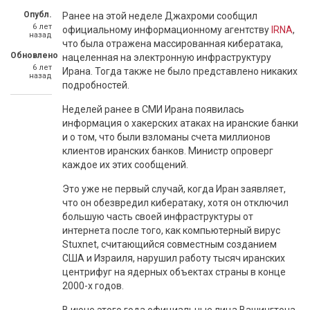
Опубл.
Ранее на этой неделе Джахроми сообщил
6 лет
официальному информационному агентству
IRNA
,
назад
что была отражена массированная кибератака,
Обновлено
нацеленная на электронную инфраструктуру
6 лет
Ирана. Тогда также не было представлено никаких
назад
подробностей.
Неделей ранее в СМИ Ирана появилась
информация о хакерских атаках на иранские банки
и о том, что были взломаны счета миллионов
клиентов иранских банков. Министр опроверг
каждое их этих сообщений.
Это уже не первый случай, когда Иран заявляет,
что он обезвредил кибератаку, хотя он отключил
большую часть своей инфраструктуры от
интернета после того, как компьютерный вирус
Stuxnet, считающийся совместным созданием
США и Израиля, нарушил работу тысяч иранских
центрифуг на ядерных объектах страны в конце
2000-х годов.