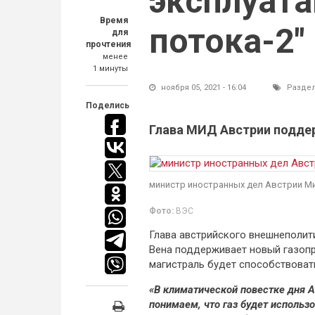
эксплуата
Время
потока-2"
для
прочтения
менее
1 минуты
ноября 05, 2021 - 16:04
Разде
Поделись
Глава МИД Австрии поддер
министр иностранных дел Австрии М
Фото:
ВЭС
Глава австрийского внешнеполит
Вена поддерживает новый газопр
магистраль будет способствоват
«В климатической повестке дня 
понимаем, что газ будет использ