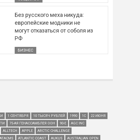
Без русского меха никуда:
европейские модники не
могут отказаться от соболя из
РФ
БИЗНЕС
КИ
1 СЕНТЯБРЯ
10 ТЫСЯЧ РУБЛЕЙ
1990
1С
22 ИЮНЯ
ЕТИ
75-АЯ ГЕНАССАМБЛЕЯ ООН
90-Е
AGC INC
ALLTECH
APPLE
ARCTIC CHALLENGE
ATACMS
ATLANTIC COAST
AUKUS
AUSTRALIAN OPEN