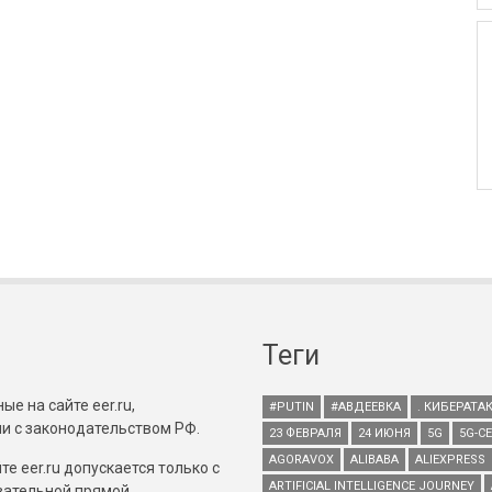
Теги
е на сайте eer.ru,
#PUTIN
#АВДЕЕВКА
. КИБЕРАТА
и с законодательством РФ.
23 ФЕВРАЛЯ
24 ИЮНЯ
5G
5G-С
AGORAVOX
ALIBABA
ALIEXPRESS
е eer.ru допускается только с
ARTIFICIAL INTELLIGENCE JOURNEY
зательной прямой