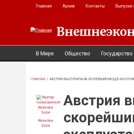
Перейти к основному содержанию
Главная
Архив
Контакты
Выпуски
Внешнеэкон
В Мире
Общество
Государство
ГЛАВНАЯ
/
АВСТРИЯ ВЫСТУПИЛА ЗА СКОРЕЙШИЙ ВВОД В ЭКСПЛУА
Австрия в
скорейший
Иванова
Элля