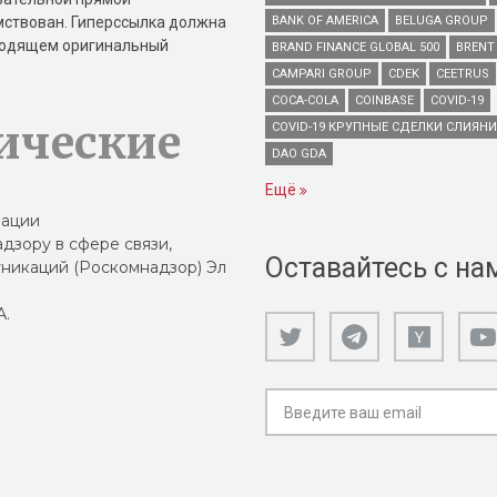
имствован. Гиперссылка должна
BANK OF AMERICA
BELUGA GROUP
зводящем оригинальный
BRAND FINANCE GLOBAL 500
BRENT
CAMPARI GROUP
CDEK
CEETRUS
COCA-COLA
COINBASE
COVID-19
ические
COVID-19 КРУПНЫЕ СДЕЛКИ СЛИЯН
DAO GDA
Ещё
зации
дзору в сфере связи,
Оставайтесь с на
никаций (Роскомнадзор) Эл
А.