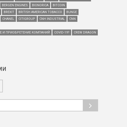
BERGEN ENGINES
BIONORICA
BITCOIN
BREXIT
BRITISH AMERICAN TOBACCO
BUNGE
CHANEL
CITIGROUP
CNH INDUSTRIAL
CNN
ИЕ И ПРИОБРЕТЕНИЕ КОМПАНИЙ
COVID-19?
CREW DRAGON
ми