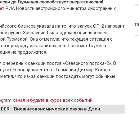
оссии до Германии способствует энергетической
ует
РИА Новости австрийского министра иностранных
П
йского бизнеса указала на то, что запуск СП-2 направит
ное русло. Заявление было сделано финансовым
ой Туомелой. Она отметила, что текущая ситуация с
тся к разряду исключительных. Госпожа Тоумела
ация не продолжится.
я очередных санкций против «Северного потока-2». В
епутат Европарламента от Германии Дитмар Костер.
метил, что из-за санкций пострадать могут обычные
gram канал и будьте в курсе всех событий
 EER - Внешнеэкономические связи в Дзен