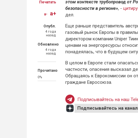
этом контексте трубопровод от Р
Печатать
безопасности в регионе»
, -
цитир
a+
a-
дел.
Еще раньше представитель австри
Опубл.
4 года
газовый рынок Европы в правиль
назад
директором компании Uniper Тиин
Обновлено
ценами на энергоресурсы относи
4 года
понадеялась, что в будущем ситу
назад
В целом в Европе стали опасатьс
частности, опасения высказал д
Прочитано
Обращаясь к Еврокомиссии он от
0%
граждане Евросоюза.
Подписывайтесь на наш Tele
Подписывайтесь на канал