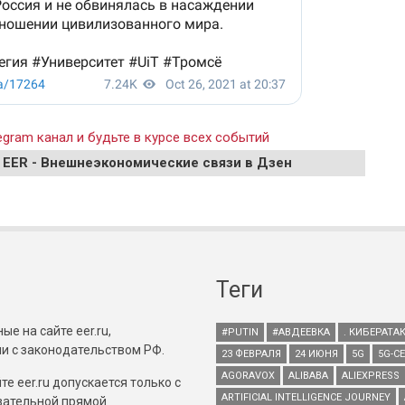
gram канал и будьте в курсе всех событий
 EER - Внешнеэкономические связи в Дзен
Теги
е на сайте eer.ru,
#PUTIN
#АВДЕЕВКА
. КИБЕРАТА
и с законодательством РФ.
23 ФЕВРАЛЯ
24 ИЮНЯ
5G
5G-С
AGORAVOX
ALIBABA
ALIEXPRESS
е eer.ru допускается только с
ARTIFICIAL INTELLIGENCE JOURNEY
зательной прямой