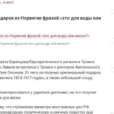
л:
В МИРЕ
одарок из Норвегии фразой «это для воды или
Норвегии фразой «это для воды или виски?»
овета Баренцева/Евроарктического региона в Тромсе
 Лавров встретился с Тромсе с ректором Арктического
 Руне Олсеном. От него он получил оригинальный подарок
вегии в 1814-1917 годах», а также небольшой сосуд
- поинтересовался у дарителя дипломат, на что получил
а для виски.
ву, что стремление министра иностранных дел РФ
ждународную политическую и научную повестку дня