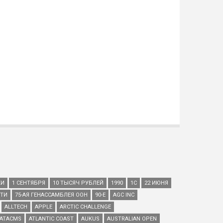
КИ
1 СЕНТЯБРЯ
10 ТЫСЯЧ РУБЛЕЙ
1990
1С
22 ИЮНЯ
ЕТИ
75-АЯ ГЕНАССАМБЛЕЯ ООН
90-Е
AGC INC
ALLTECH
APPLE
ARCTIC CHALLENGE
ATACMS
ATLANTIC COAST
AUKUS
AUSTRALIAN OPEN