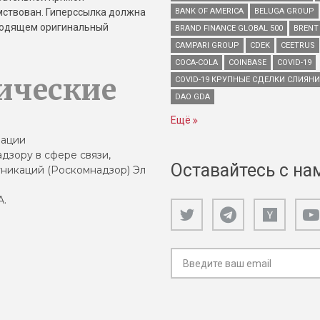
имствован. Гиперссылка должна
BANK OF AMERICA
BELUGA GROUP
зводящем оригинальный
BRAND FINANCE GLOBAL 500
BRENT
CAMPARI GROUP
CDEK
CEETRUS
COCA-COLA
COINBASE
COVID-19
ические
COVID-19 КРУПНЫЕ СДЕЛКИ СЛИЯН
DAO GDA
Ещё
зации
дзору в сфере связи,
Оставайтесь с на
никаций (Роскомнадзор) Эл
А.