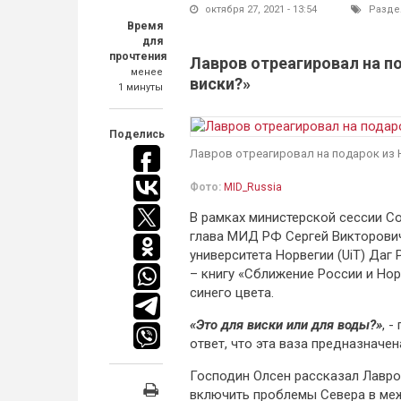
октября 27, 2021 - 13:54
Разде
Время
для
прочтения
Лавров отреагировал на п
менее
виски?»
1 минуты
Поделись
Лавров отреагировал на подарок из 
Фото:
MID_Russia
В рамках министерской сессии С
глава МИД РФ Сергей Викторович
университета Норвегии (UiT) Даг
– книгу «Сближение России и Нор
синего цвета.
«Это для виски или для воды?»
, 
ответ, что эта ваза предназначен
Господин Олсен рассказал Лавро
включить проблемы Севера в ме