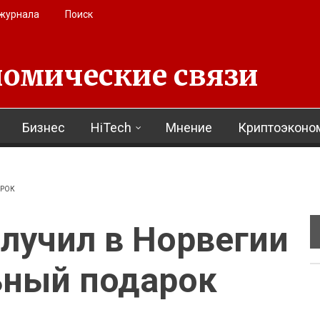
 журнала
Поиск
омические связи
Бизнес
HiTech
Мнение
Криптоэконо
АРОК
лучил в Норвегии
ьный подарок