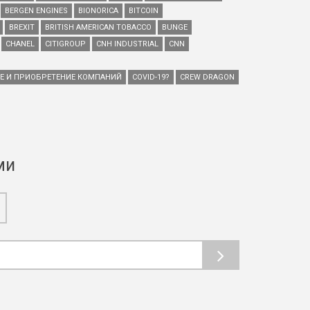
BERGEN ENGINES
BIONORICA
BITCOIN
BREXIT
BRITISH AMERICAN TOBACCO
BUNGE
CHANEL
CITIGROUP
CNH INDUSTRIAL
CNN
ИЕ И ПРИОБРЕТЕНИЕ КОМПАНИЙ
COVID-19?
CREW DRAGON
ми