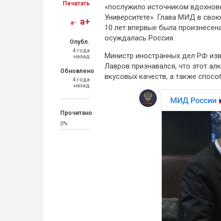
Печатать
«послужило источником вдохнове
Университете». Глава МИД в сво
a+
a-
10 лет впервые была произнесена
осуждалась Россия.
Опубл.
4 года
Министр иностранных дел РФ изве
назад
Лавров признавался, что этот ал
Обновлено
вкусовых качеств, а также спос
4 года
назад
Прочитано
0%