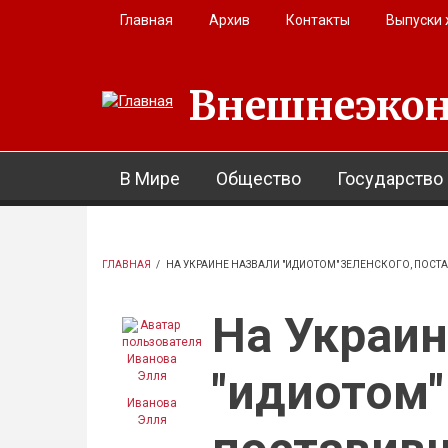
Перейти к основному содержанию
Главная
Архив
Контакты
Выпуски
Внешнеэкон
В Мире
Общество
Государство
ГЛАВНАЯ
/
НА УКРАИНЕ НАЗВАЛИ "ИДИОТОМ" ЗЕЛЕНСКОГО, ПОСТА
На Украин
"идиотом"
Иванова
Элля