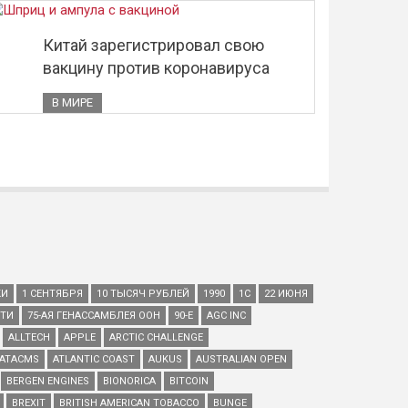
Китай зарегистрировал свою
вакцину против коронавируса
В МИРЕ
КИ
1 СЕНТЯБРЯ
10 ТЫСЯЧ РУБЛЕЙ
1990
1С
22 ИЮНЯ
ЕТИ
75-АЯ ГЕНАССАМБЛЕЯ ООН
90-Е
AGC INC
ALLTECH
APPLE
ARCTIC CHALLENGE
ATACMS
ATLANTIC COAST
AUKUS
AUSTRALIAN OPEN
BERGEN ENGINES
BIONORICA
BITCOIN
BREXIT
BRITISH AMERICAN TOBACCO
BUNGE