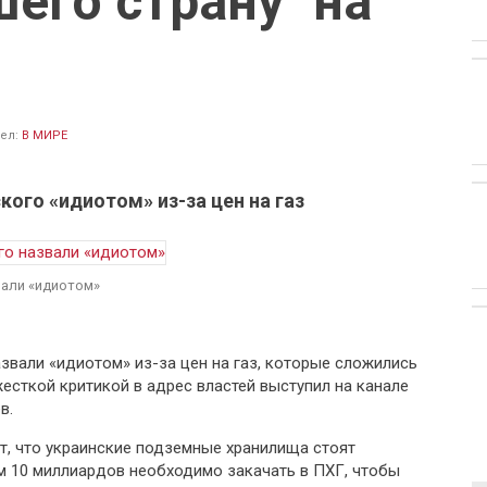
его страну "на
ел:
В МИРЕ
кого «идиотом» из-за цен на газ
вали «идиотом»
звали «идиотом» из-за цен на газ, которые сложились
жесткой критикой в адрес властей выступил на канале
в.
кт, что украинские подземные хранилища стоят
м 10 миллиардов необходимо закачать в ПХГ, чтобы