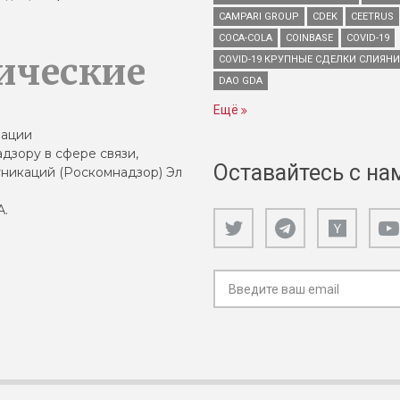
CAMPARI GROUP
CDEK
CEETRUS
COCA-COLA
COINBASE
COVID-19
ические
COVID-19 КРУПНЫЕ СДЕЛКИ СЛИЯН
DAO GDA
Ещё
зации
дзору в сфере связи,
Оставайтесь с на
никаций (Роскомнадзор) Эл
А.