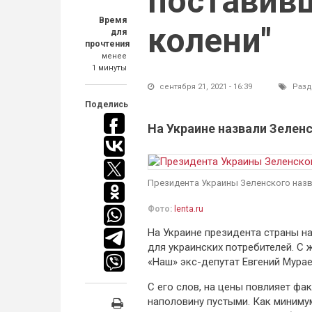
поставивш
Время
колени"
для
прочтения
менее
1 минуты
сентября 21, 2021 - 16:39
Разд
Поделись
На Украине назвали Зеленс
Президента Украины Зеленского наз
Фото:
lenta.ru
На Украине президента страны на
для украинских потребителей. С 
«Наш» экс-депутат Евгений Мурае
С его слов, на цены повлияет фа
наполовину пустыми. Как миниму