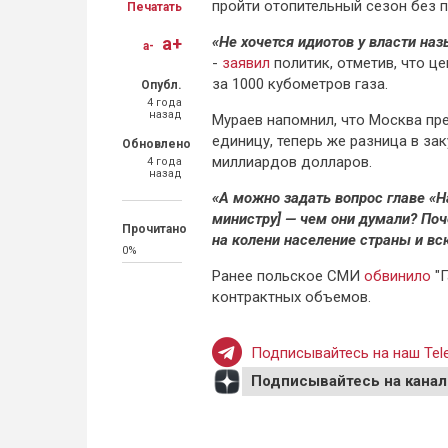
пройти отопительный сезон без п
Печатать
a+
«Не хочется идиотов у власти наз
a-
-
заявил
политик, отметив, что ц
за 1000 кубометров газа.
Опубл.
4 года
назад
Мураев напомнил, что Москва пре
единицу, теперь же разница в за
Обновлено
миллиардов долларов.
4 года
назад
«А можно задать вопрос главе «
министру] — чем они думали? Поч
Прочитано
на колени население страны и в
0%
Ранее польское СМИ
обвинило
"
контрактных объемов.
Подписывайтесь на наш Tele
Подписывайтесь на канал