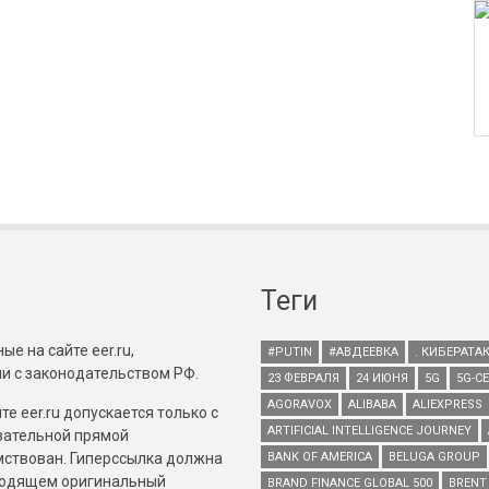
Теги
е на сайте eer.ru,
#PUTIN
#АВДЕЕВКА
. КИБЕРАТА
и с законодательством РФ.
23 ФЕВРАЛЯ
24 ИЮНЯ
5G
5G-С
AGORAVOX
ALIBABA
ALIEXPRESS
е eer.ru допускается только с
ARTIFICIAL INTELLIGENCE JOURNEY
зательной прямой
имствован. Гиперссылка должна
BANK OF AMERICA
BELUGA GROUP
зводящем оригинальный
BRAND FINANCE GLOBAL 500
BRENT