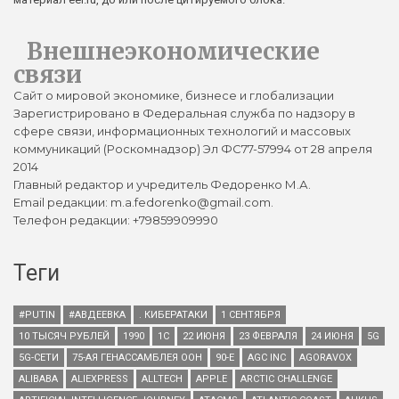
Внешнеэкономические
связи
Сайт о мировой экономике, бизнесе и глобализации
Зарегистрировано в Федеральная служба по надзору в
сфере связи, информационных технологий и массовых
коммуникаций (Роскомнадзор) Эл ФС77-57994 от 28 апреля
2014
Главный редактор и учредитель Федоренко М.А.
Email редакции: m.a.fedorenko@gmail.com.
Телефон редакции: +79859909990
Теги
#PUTIN
#АВДЕЕВКА
. КИБЕРАТАКИ
1 СЕНТЯБРЯ
10 ТЫСЯЧ РУБЛЕЙ
1990
1С
22 ИЮНЯ
23 ФЕВРАЛЯ
24 ИЮНЯ
5G
5G-СЕТИ
75-АЯ ГЕНАССАМБЛЕЯ ООН
90-Е
AGC INC
AGORAVOX
ALIBABA
ALIEXPRESS
ALLTECH
APPLE
ARCTIC CHALLENGE