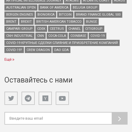
ARTIFICIAL INTELLIGENCE JOURNEY
ATACMS
ATLANTIC COAST
AUKUS
AUSTRALIAN OPEN
BANK OF AMERICA
BELUGA GROUP
BERGEN ENGINES
BIONORICA
BITCOIN
BRAND FINANCE GLOBAL 500
BRENT
BREXIT
BRITISH AMERICAN TOBACCO
BUNGE
CAMPARI GROUP
CDEK
CEETRUS
CHANEL
CITIGROUP
CNH INDUSTRIAL
CNN
COCA-COLA
COINBASE
COVID-19
COVID-19 КРУПНЫЕ СДЕЛКИ СЛИЯНИЕ И ПРИОБРЕТЕНИЕ КОМПАНИЙ
COVID-19?
CREW DRAGON
DAO GDA
Ещё
Оставайтесь с нами