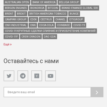
AUSTRALIAN OPEN
BANK OF AMERICA
BELUGA GROUP
BERGEN ENGINES
BIONORICA
BITCOIN
BRAND FINANCE GLOBAL 500
BRENT
BREXIT
BRITISH AMERICAN TOBACCO
BUNGE
CAMPARI GROUP
CDEK
CEETRUS
CHANEL
CITIGROUP
CNH INDUSTRIAL
CNN
COCA-COLA
COINBASE
COVID-19
COVID-19 КРУПНЫЕ СДЕЛКИ СЛИЯНИЕ И ПРИОБРЕТЕНИЕ КОМПАНИЙ
COVID-19?
CREW DRAGON
DAO GDA
Ещё
Оставайтесь с нами