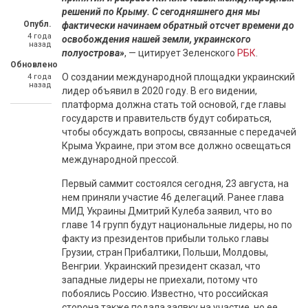
решений по Крыму. С сегодняшнего дня мы
Опубл.
фактически начинаем обратный отсчет времени до
4 года
освобождения нашей земли, украинского
назад
полуострова»
, — цитирует Зеленского
РБК
.
Обновлено
О создании международной площадки украинский
4 года
назад
лидер объявил в 2020 году. В его видении,
платформа должна стать той основой, где главы
государств и правительств будут собираться,
чтобы обсуждать вопросы, связанные с передачей
Крыма Украине, при этом все должно освещаться
международной прессой.
Первый саммит состоялся сегодня, 23 августа, на
нем приняли участие 46 делегаций. Ранее глава
МИД Украины Дмитрий Кулеба заявил, что во
главе 14 групп будут национальные лидеры, но по
факту из президентов прибыли только главы
Грузии, стран Прибалтики, Польши, Молдовы,
Венгрии. Украинский президент сказал, что
западные лидеры не приехали, потому что
побоялись Россию. Известно, что российская
сторона также подала заявку на участие, но ее