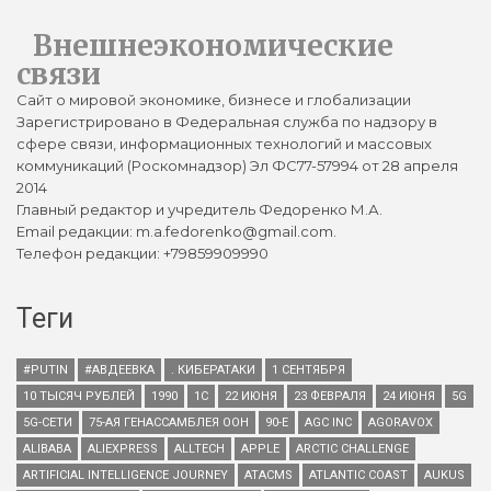
Внешнеэкономические
связи
Сайт о мировой экономике, бизнесе и глобализации
Зарегистрировано в Федеральная служба по надзору в
сфере связи, информационных технологий и массовых
коммуникаций (Роскомнадзор) Эл ФС77-57994 от 28 апреля
2014
Главный редактор и учредитель Федоренко М.А.
Email редакции: m.a.fedorenko@gmail.com.
Телефон редакции: +79859909990
Теги
#PUTIN
#АВДЕЕВКА
. КИБЕРАТАКИ
1 СЕНТЯБРЯ
10 ТЫСЯЧ РУБЛЕЙ
1990
1С
22 ИЮНЯ
23 ФЕВРАЛЯ
24 ИЮНЯ
5G
5G-СЕТИ
75-АЯ ГЕНАССАМБЛЕЯ ООН
90-Е
AGC INC
AGORAVOX
ALIBABA
ALIEXPRESS
ALLTECH
APPLE
ARCTIC CHALLENGE
ARTIFICIAL INTELLIGENCE JOURNEY
ATACMS
ATLANTIC COAST
AUKUS