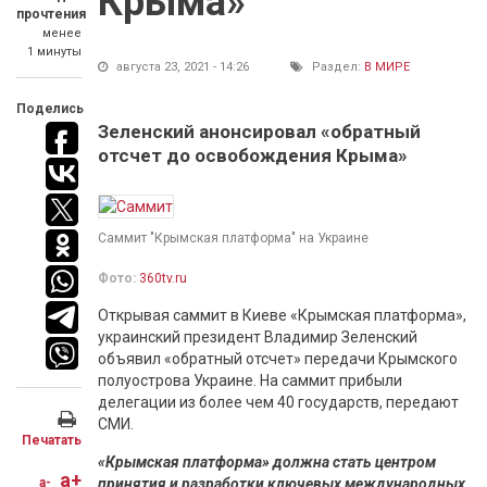
Крыма»
прочтения
менее
1 минуты
августа 23, 2021 - 14:26
Раздел:
В МИРЕ
Поделись
Зеленский анонсировал «обратный
отсчет до освобождения Крыма»
Саммит "Крымская платформа" на Украине
Фото:
360tv.ru
Открывая саммит в Киеве «Крымская платформа»,
украинский президент Владимир Зеленский
объявил «обратный отсчет» передачи Крымского
полуострова Украине. На саммит прибыли
делегации из более чем 40 государств, передают
СМИ.
Печатать
«Крымская платформа» должна стать центром
a+
a-
принятия и разработки ключевых международных