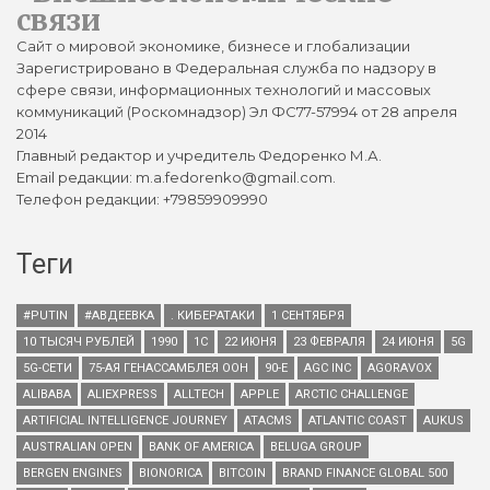
связи
Сайт о мировой экономике, бизнесе и глобализации
Зарегистрировано в Федеральная служба по надзору в
сфере связи, информационных технологий и массовых
коммуникаций (Роскомнадзор) Эл ФС77-57994 от 28 апреля
2014
Главный редактор и учредитель Федоренко М.А.
Email редакции: m.a.fedorenko@gmail.com.
Телефон редакции: +79859909990
Теги
#PUTIN
#АВДЕЕВКА
. КИБЕРАТАКИ
1 СЕНТЯБРЯ
10 ТЫСЯЧ РУБЛЕЙ
1990
1С
22 ИЮНЯ
23 ФЕВРАЛЯ
24 ИЮНЯ
5G
5G-СЕТИ
75-АЯ ГЕНАССАМБЛЕЯ ООН
90-Е
AGC INC
AGORAVOX
ALIBABA
ALIEXPRESS
ALLTECH
APPLE
ARCTIC CHALLENGE
ARTIFICIAL INTELLIGENCE JOURNEY
ATACMS
ATLANTIC COAST
AUKUS
AUSTRALIAN OPEN
BANK OF AMERICA
BELUGA GROUP
BERGEN ENGINES
BIONORICA
BITCOIN
BRAND FINANCE GLOBAL 500