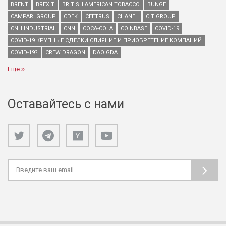
BRENT
BREXIT
BRITISH AMERICAN TOBACCO
BUNGE
CAMPARI GROUP
CDEK
CEETRUS
CHANEL
CITIGROUP
CNH INDUSTRIAL
CNN
COCA-COLA
COINBASE
COVID-19
COVID-19 КРУПНЫЕ СДЕЛКИ СЛИЯНИЕ И ПРИОБРЕТЕНИЕ КОМПАНИЙ
COVID-19?
CREW DRAGON
DAO GDA
Ещё
Оставайтесь с нами