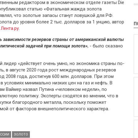
твенным редактором в экономическом отделе газеты Die
н опубликовал статью «Фатальная жажда золота
являл, что золотые запасы станут ловушкой для РФ.
лота до уровня более 2 тыс. долларов за 1 унцию, автор
П
т
Лента.ру
.
нь зависимости резервов страны от американской валюты
олитической задачей при помощи золота»
, - было сказано
й лидер «действует очень умно, но экономика страны по-
ть, в августе 2020 года рост международных резервов
д 2008 года, достигнув 600 млн. долларов. При этом
в условиях минимально низких цен на газ и нефть. В
м Ваймер назвал Путина «человеком недели», по
лютную политику. Эксперты сходятся во мнении, что в
скупки благородного металла, поскольку поможет
имой от факторов внешнеполитического характера.
ОССИИ
ЗОЛОТО