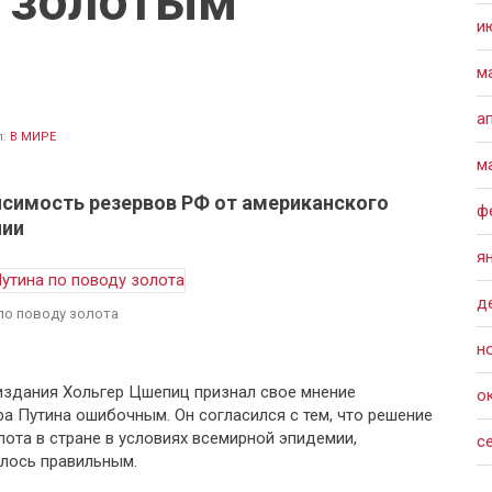
о золотым
и
м
а
л:
В МИРЕ
м
исимость резервов РФ от американского
ф
нии
я
д
 по поводу золота
н
издания Хольгер Цшепиц признал свое мнение
о
а Путина ошибочным. Он согласился с тем, что решение
ота в стране в условиях всемирной эпидемии,
с
лось правильным.