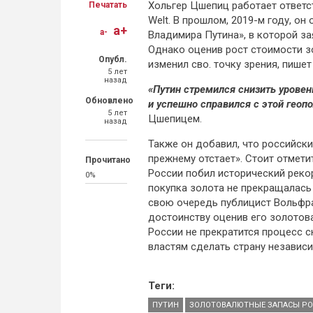
Хольгер Цшепиц работает ответс
Печатать
Welt. В прошлом, 2019-м году, о
a+
a-
Владимира Путина», в которой за
Однако оценив рост стоимости зо
Опубл.
изменил сво. точку зрения, пише
5 лет
назад
«Путин стремился снизить урове
Обновлено
и успешно справился с этой геоп
5 лет
Цшепицем.
назад
Также он добавил, что российски
прежнему отстает». Стоит отмети
Прочитано
России побил исторический рекор
0%
покупка золота не прекращалась 
свою очередь публицист Вольфра
достоинству оценив его золотова
России не прекратится процесс 
властям сделать страну независ
Теги:
ПУТИН
ЗОЛОТОВАЛЮТНЫЕ ЗАПАСЫ Р