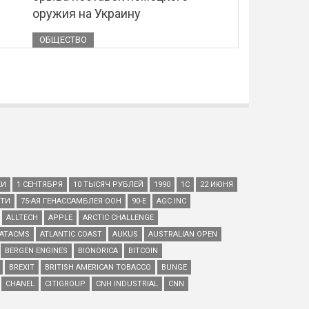
оружия на Украину
ОБЩЕСТВО
КИ
1 СЕНТЯБРЯ
10 ТЫСЯЧ РУБЛЕЙ
1990
1С
22 ИЮНЯ
ЕТИ
75-АЯ ГЕНАССАМБЛЕЯ ООН
90-Е
AGC INC
ALLTECH
APPLE
ARCTIC CHALLENGE
ATACMS
ATLANTIC COAST
AUKUS
AUSTRALIAN OPEN
BERGEN ENGINES
BIONORICA
BITCOIN
BREXIT
BRITISH AMERICAN TOBACCO
BUNGE
CHANEL
CITIGROUP
CNH INDUSTRIAL
CNN