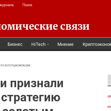
 журнала
Поиск
омические связи
Бизнес
HiTech
Мнение
Криптоэконо
А ПО ЗОЛОТЫМ ЗАПАСАМ
и признали
 стратегию
а
и