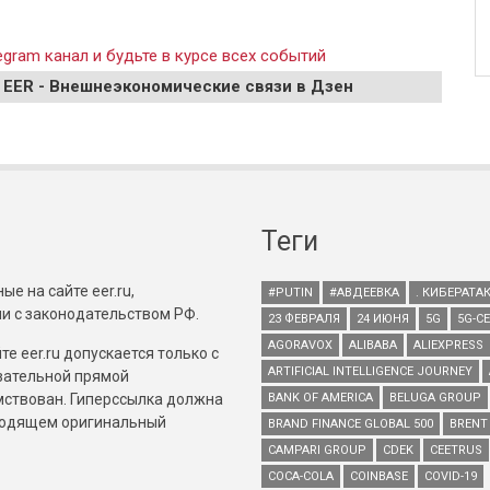
gram канал и будьте в курсе всех событий
 EER - Внешнеэкономические связи в Дзен
Теги
е на сайте eer.ru,
#PUTIN
#АВДЕЕВКА
. КИБЕРАТА
и с законодательством РФ.
23 ФЕВРАЛЯ
24 ИЮНЯ
5G
5G-С
AGORAVOX
ALIBABA
ALIEXPRESS
е eer.ru допускается только с
ARTIFICIAL INTELLIGENCE JOURNEY
зательной прямой
имствован. Гиперссылка должна
BANK OF AMERICA
BELUGA GROUP
зводящем оригинальный
BRAND FINANCE GLOBAL 500
BRENT
CAMPARI GROUP
CDEK
CEETRUS
COCA-COLA
COINBASE
COVID-19