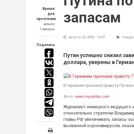
Путина п
Время
запасам
для
прочтения
менее
1 минуты
августа 23, 2020 - 14:07
Разде
Поделись
Путин успешно снизил зав
доллара, уверены в Герма
В Германии признали правоту Путина
Фото:
news.myseldon.com
Журналист немецкого ведущего 
относительно стратегии Владимир
главы РФ увеличивать запасы зол
вызванной коронавирусом, оказа