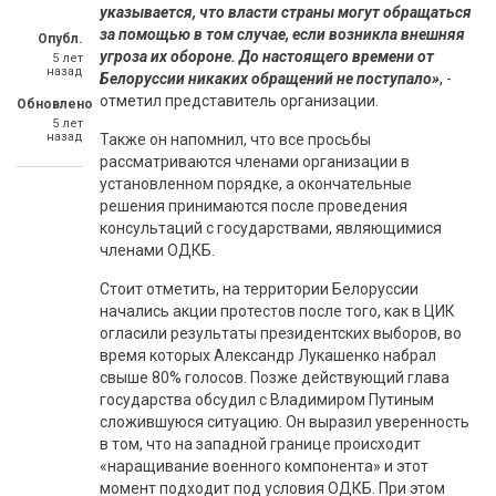
указывается, что власти страны могут обращаться
за помощью в том случае, если возникла внешняя
Опубл.
угроза их обороне. До настоящего времени от
5 лет
назад
Белоруссии никаких обращений не поступало»
, -
отметил представитель организации.
Обновлено
5 лет
назад
Также он напомнил, что все просьбы
рассматриваются членами организации в
установленном порядке, а окончательные
решения принимаются после проведения
консультаций с государствами, являющимися
членами ОДКБ.
Стоит отметить, на территории Белоруссии
начались акции протестов после того, как в ЦИК
огласили результаты президентских выборов, во
время которых Александр Лукашенко набрал
свыше 80% голосов. Позже действующий глава
государства обсудил с Владимиром Путиным
сложившуюся ситуацию. Он выразил уверенность
в том, что на западной границе происходит
«наращивание военного компонента» и этот
момент подходит под условия ОДКБ. При этом