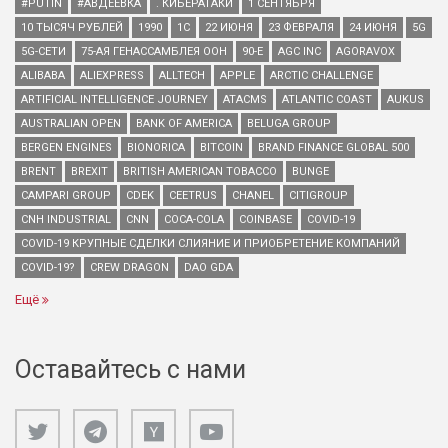
#PUTIN
#АВДЕЕВКА
. КИБЕРАТАКИ
1 СЕНТЯБРЯ
10 ТЫСЯЧ РУБЛЕЙ
1990
1С
22 ИЮНЯ
23 ФЕВРАЛЯ
24 ИЮНЯ
5G
5G-СЕТИ
75-АЯ ГЕНАССАМБЛЕЯ ООН
90-Е
AGC INC
AGORAVOX
ALIBABA
ALIEXPRESS
ALLTECH
APPLE
ARCTIC CHALLENGE
ARTIFICIAL INTELLIGENCE JOURNEY
ATACMS
ATLANTIC COAST
AUKUS
AUSTRALIAN OPEN
BANK OF AMERICA
BELUGA GROUP
BERGEN ENGINES
BIONORICA
BITCOIN
BRAND FINANCE GLOBAL 500
BRENT
BREXIT
BRITISH AMERICAN TOBACCO
BUNGE
CAMPARI GROUP
CDEK
CEETRUS
CHANEL
CITIGROUP
CNH INDUSTRIAL
CNN
COCA-COLA
COINBASE
COVID-19
COVID-19 КРУПНЫЕ СДЕЛКИ СЛИЯНИЕ И ПРИОБРЕТЕНИЕ КОМПАНИЙ
COVID-19?
CREW DRAGON
DAO GDA
Ещё
Оставайтесь с нами