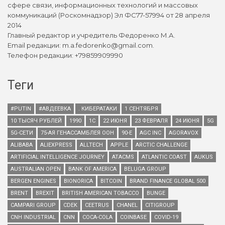
сфере связи, информационных технологий и массовых
коммуникаций (Роскомнадзор) Эл ФС77-57994 от 28 апреля
2014
Главный редактор и учредитель Федоренко М.А.
Email редакции: m.a.fedorenko@gmail.com.
Телефон редакции: +79859909990
Теги
#PUTIN
#АВДЕЕВКА
. КИБЕРАТАКИ
1 СЕНТЯБРЯ
10 ТЫСЯЧ РУБЛЕЙ
1990
1С
22 ИЮНЯ
23 ФЕВРАЛЯ
24 ИЮНЯ
5G
5G-СЕТИ
75-АЯ ГЕНАССАМБЛЕЯ ООН
90-Е
AGC INC
AGORAVOX
ALIBABA
ALIEXPRESS
ALLTECH
APPLE
ARCTIC CHALLENGE
ARTIFICIAL INTELLIGENCE JOURNEY
ATACMS
ATLANTIC COAST
AUKUS
AUSTRALIAN OPEN
BANK OF AMERICA
BELUGA GROUP
BERGEN ENGINES
BIONORICA
BITCOIN
BRAND FINANCE GLOBAL 500
BRENT
BREXIT
BRITISH AMERICAN TOBACCO
BUNGE
CAMPARI GROUP
CDEK
CEETRUS
CHANEL
CITIGROUP
CNH INDUSTRIAL
CNN
COCA-COLA
COINBASE
COVID-19