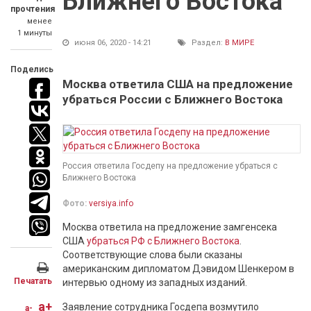
Ближнего Востока
прочтения
менее
1 минуты
июня 06, 2020 - 14:21
Раздел:
В МИРЕ
Поделись
Москва ответила США на предложение
убраться России с Ближнего Востока
Россия ответила Госдепу на предложение убраться с
Ближнего Востока
Фото:
versiya.info
Москва ответила на предложение замгенсека
США
убраться РФ с Ближнего Востока
.
Соответствующие слова были сказаны
американским дипломатом Дэвидом Шенкером в
Печатать
интервью одному из западных изданий.
a+
Заявление сотрудника Госдепа возмутило
a-