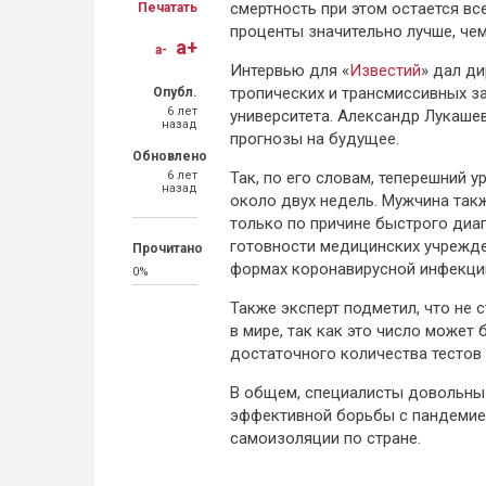
смертность при этом остается вс
Печатать
проценты значительно лучше, чем
a+
a-
Интервью для «
Известий
» дал д
тропических и трансмиссивных з
Опубл.
6 лет
университета. Александр Лукаше
назад
прогнозы на будущее.
Обновлено
6 лет
Так, по его словам, теперешний 
назад
около двух недель. Мужчина такж
только по причине быстрого диа
готовности медицинских учрежде
Прочитано
формах коронавирусной инфекции 
0%
Также эксперт подметил, что не 
в мире, так как это число может
достаточного количества тестов 
В общем, специалисты довольны
эффективной борьбы с пандемие
самоизоляции по стране.