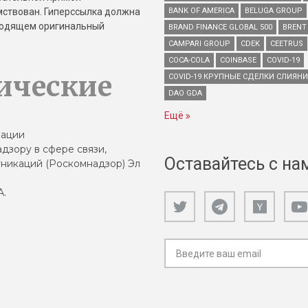
имствован. Гиперссылка должна
BANK OF AMERICA
BELUGA GROUP
зводящем оригинальный
BRAND FINANCE GLOBAL 500
BRENT
CAMPARI GROUP
CDEK
CEETRUS
COCA-COLA
COINBASE
COVID-19
ические
COVID-19 КРУПНЫЕ СДЕЛКИ СЛИЯН
DAO GDA
Ещё
зации
дзору в сфере связи,
Оставайтесь с на
никаций (Роскомнадзор) Эл
А.