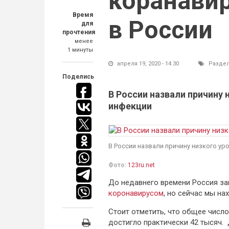
коранави
Время
в России
для
прочтения
менее
1 минуты
апреля 19, 2020 - 14:30
Разде
Поделись
В России назвали причину 
инфекции
В России назвали причину низкого у
Фото:
123ru.net
До недавнего времени Россия за
коронавирусом
, но сейчас мы на
Стоит отметить, что общее числ
достигло практически 42 тысяч. 