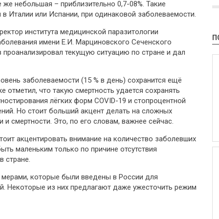
е же небольшая – приблизительно 0,7-08%. Такие
 в Италии или Испании, при одинаковой заболеваемости.
иректор института медицинской паразитологии
П
аболевания имени Е.И. Марциновского Сеченского
в проанализировал текущую ситуацию по стране и дал
уровень заболеваемости (15 % в день) сохранится ещё
е отметил, что такую смертность удается сохранять
гностирования лёгких форм COVID-19 и стопроцентной
ний. Но стоит больший акцент делать на сложных
и смертности. Это, по его словам, важнее сейчас.
стоит акцентировать внимание на количество заболевших
 быть маленьким только по причине отсутствия
в стране.
 мерами, которые были введены в России для
й. Некоторые из них предлагают даже ужесточить режим