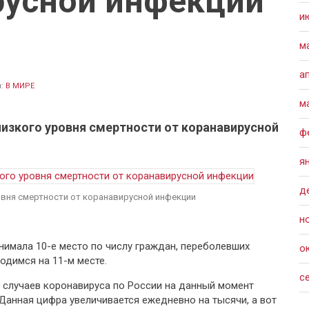
русной инфекции
и
м
а
л:
В МИРЕ
м
низкого уровня смертности от коранавирусной
ф
я
д
ровня смертности от коранавирусной инфекции
н
нимала 10-е место по числу граждан, переболевших
о
ходимся на 11-м месте.
с
о случаев коронавируса по России на данный момент
Данная цифра увеличивается ежедневно на тысячи, а вот