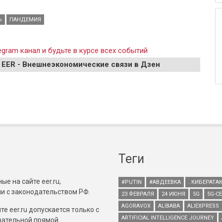
Ь
ПАНДЕМИЯ
gram канал и будьте в курсе всех событий
 EER - Внешнеэкономические связи в Дзен
Теги
е на сайте eer.ru,
#PUTIN
#АВДЕЕВКА
. КИБЕРАТА
и с законодательством РФ.
23 ФЕВРАЛЯ
24 ИЮНЯ
5G
5G-С
AGORAVOX
ALIBABA
ALIEXPRESS
е eer.ru допускается только с
ARTIFICIAL INTELLIGENCE JOURNEY
зательной прямой