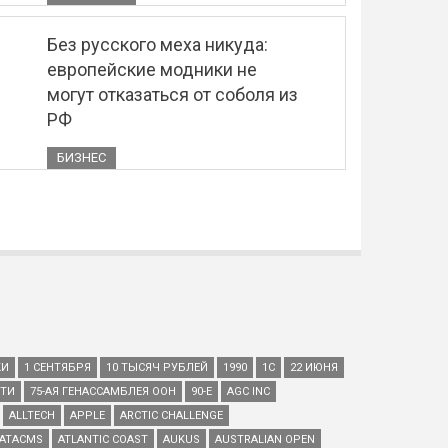
Без русского меха никуда:
европейские модники не
могут отказаться от соболя из
РФ
БИЗНЕС
КИ
1 СЕНТЯБРЯ
10 ТЫСЯЧ РУБЛЕЙ
1990
1С
22 ИЮНЯ
ЕТИ
75-АЯ ГЕНАССАМБЛЕЯ ООН
90-Е
AGC INC
ALLTECH
APPLE
ARCTIC CHALLENGE
ATACMS
ATLANTIC COAST
AUKUS
AUSTRALIAN OPEN