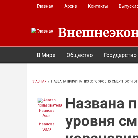
Перейти к основному содержанию
Главная
Архив
Контакты
Выпуски
Внешнеэкон
В Мире
Общество
Государство
ГЛАВНАЯ
/
НАЗВАНА ПРИЧИНА НИЗКОГО УРОВНЯ СМЕРТНОСТИ ОТ
Названа п
уровня см
Иванова
Элля