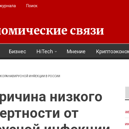
 журнала
Поиск
омические связи
Бизнес
HiTech
Мнение
Криптоэконо
 КОРАНАВИРУСНОЙ ИНФЕКЦИИ В РОССИИ
ричина низкого
ертности от
а
и