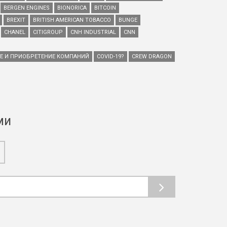
BERGEN ENGINES
BIONORICA
BITCOIN
BREXIT
BRITISH AMERICAN TOBACCO
BUNGE
CHANEL
CITIGROUP
CNH INDUSTRIAL
CNN
ИЕ И ПРИОБРЕТЕНИЕ КОМПАНИЙ
COVID-19?
CREW DRAGON
ми