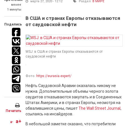
марта 27, 2020 - 12:12
Раздел:
В МИРЕ
менее
1 минуты
В США и странах Европы отказываются
от саудовской нефти
Поделись
WSJ: в США и странах Европы отказываются от
саудовской нефти
Фото:
https://eurasia.expert/
Нефть Саудовской Аравии оказалась никому не
нужна. Дополнительные объемы черного золота
саудитов отказываются закупать и в Соединенных
Штатах Америки, и в странах Европы, несмотря на
обвалившиеся цены, пишет
The Wall Street Journal
,
Печатать
ссылаясь на инсайдеров.
a+
a-
В небольшой заметке сказано, что потребители