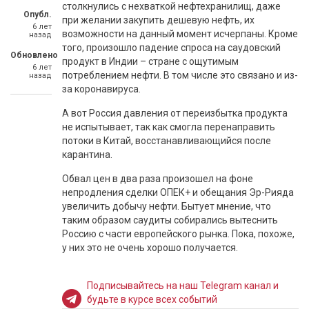
столкнулись с нехваткой нефтехранилищ, даже
Опубл.
при желании закупить дешевую нефть, их
6 лет
возможности на данный момент исчерпаны. Кроме
назад
того, произошло падение спроса на саудовский
Обновлено
продукт в Индии – стране с ощутимым
6 лет
потреблением нефти. В том числе это связано и из-
назад
за коронавируса.
А вот Россия давления от переизбытка продукта
не испытывает, так как смогла перенаправить
потоки в Китай, восстанавливающийся после
карантина.
Обвал цен в два раза произошел на фоне
непродления сделки ОПЕК+ и обещания Эр-Рияда
увеличить добычу нефти. Бытует мнение, что
таким образом саудиты собирались вытеснить
Россию с части европейского рынка. Пока, похоже,
у них это не очень хорошо получается.
Подписывайтесь на наш Telegram канал и
будьте в курсе всех событий