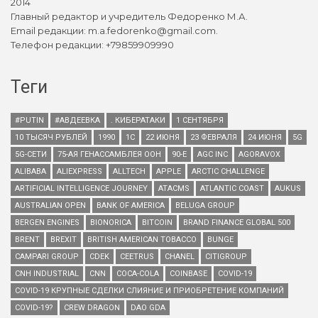
2014
Главный редактор и учредитель Федоренко М.А.
Email редакции: m.a.fedorenko@gmail.com.
Телефон редакции: +79859909990
Теги
#PUTIN
#АВДЕЕВКА
. КИБЕРАТАКИ
1 СЕНТЯБРЯ
10 ТЫСЯЧ РУБЛЕЙ
1990
1С
22 ИЮНЯ
23 ФЕВРАЛЯ
24 ИЮНЯ
5G
5G-СЕТИ
75-АЯ ГЕНАССАМБЛЕЯ ООН
90-Е
AGC INC
AGORAVOX
ALIBABA
ALIEXPRESS
ALLTECH
APPLE
ARCTIC CHALLENGE
ARTIFICIAL INTELLIGENCE JOURNEY
ATACMS
ATLANTIC COAST
AUKUS
AUSTRALIAN OPEN
BANK OF AMERICA
BELUGA GROUP
BERGEN ENGINES
BIONORICA
BITCOIN
BRAND FINANCE GLOBAL 500
BRENT
BREXIT
BRITISH AMERICAN TOBACCO
BUNGE
CAMPARI GROUP
CDEK
CEETRUS
CHANEL
CITIGROUP
CNH INDUSTRIAL
CNN
COCA-COLA
COINBASE
COVID-19
COVID-19 КРУПНЫЕ СДЕЛКИ СЛИЯНИЕ И ПРИОБРЕТЕНИЕ КОМПАНИЙ
COVID-19?
CREW DRAGON
DAO GDA