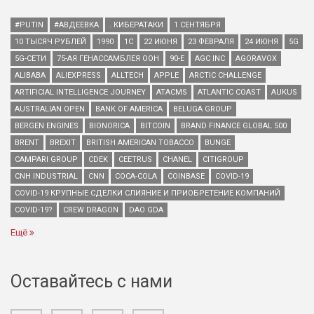
#PUTIN
#АВДЕЕВКА
. КИБЕРАТАКИ
1 СЕНТЯБРЯ
10 ТЫСЯЧ РУБЛЕЙ
1990
1С
22 ИЮНЯ
23 ФЕВРАЛЯ
24 ИЮНЯ
5G
5G-СЕТИ
75-АЯ ГЕНАССАМБЛЕЯ ООН
90-Е
AGC INC
AGORAVOX
ALIBABA
ALIEXPRESS
ALLTECH
APPLE
ARCTIC CHALLENGE
ARTIFICIAL INTELLIGENCE JOURNEY
ATACMS
ATLANTIC COAST
AUKUS
AUSTRALIAN OPEN
BANK OF AMERICA
BELUGA GROUP
BERGEN ENGINES
BIONORICA
BITCOIN
BRAND FINANCE GLOBAL 500
BRENT
BREXIT
BRITISH AMERICAN TOBACCO
BUNGE
CAMPARI GROUP
CDEK
CEETRUS
CHANEL
CITIGROUP
CNH INDUSTRIAL
CNN
COCA-COLA
COINBASE
COVID-19
COVID-19 КРУПНЫЕ СДЕЛКИ СЛИЯНИЕ И ПРИОБРЕТЕНИЕ КОМПАНИЙ
COVID-19?
CREW DRAGON
DAO GDA
Ещё
Оставайтесь с нами