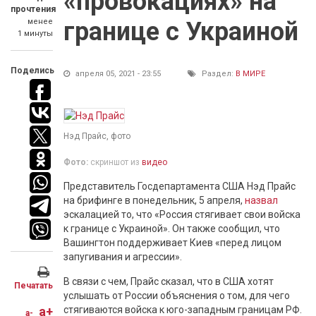
«провокациях» на
прочтения
менее
границе с Украиной
1 минуты
Поделись
апреля 05, 2021 - 23:55
Раздел:
В МИРЕ
Нэд Прайс, фото
Фото:
скриншот из
видео
Представитель Госдепартамента США Нэд Прайс
на брифинге в понедельник, 5 апреля,
назвал
эскалацией то, что «Россия стягивает свои войска
к границе с Украиной». Он также сообщил, что
Вашингтон поддерживает Киев «перед лицом
запугивания и агрессии».
В связи с чем, Прайс сказал, что в США хотят
Печатать
услышать от России объяснения о том, для чего
a+
стягиваются войска к юго-западным границам РФ.
a-