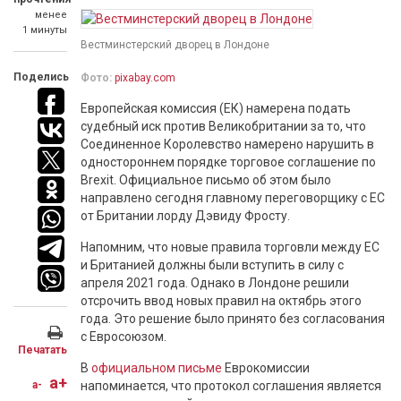
менее
1 минуты
Вестминстерский дворец в Лондоне
Поделись
Фото:
pixabay.com
Европейская комиссия (ЕК) намерена подать
судебный иск против Великобритании за то, что
Соединенное Королевство намерено нарушить в
одностороннем порядке торговое соглашение по
Brexit. Официальное письмо об этом было
направлено сегодня главному переговорщику с ЕС
от Британии лорду Дэвиду Фросту.
Напомним, что новые правила торговли между ЕС
и Британией должны были вступить в силу с
апреля 2021 года. Однако в Лондоне решили
отсрочить ввод новых правил на октябрь этого
года. Это решение было принято без согласования
с Евросоюзом.
Печатать
В
официальном письме
Еврокомиссии
a+
a-
напоминается, что протокол соглашения является