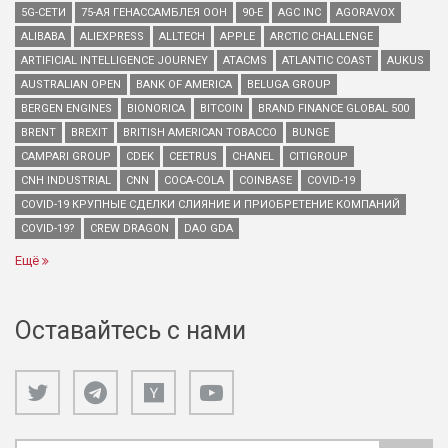
5G-СЕТИ
75-АЯ ГЕНАССАМБЛЕЯ ООН
90-Е
AGC INC
AGORAVOX
ALIBABA
ALIEXPRESS
ALLTECH
APPLE
ARCTIC CHALLENGE
ARTIFICIAL INTELLIGENCE JOURNEY
ATACMS
ATLANTIC COAST
AUKUS
AUSTRALIAN OPEN
BANK OF AMERICA
BELUGA GROUP
BERGEN ENGINES
BIONORICA
BITCOIN
BRAND FINANCE GLOBAL 500
BRENT
BREXIT
BRITISH AMERICAN TOBACCO
BUNGE
CAMPARI GROUP
CDEK
CEETRUS
CHANEL
CITIGROUP
CNH INDUSTRIAL
CNN
COCA-COLA
COINBASE
COVID-19
COVID-19 КРУПНЫЕ СДЕЛКИ СЛИЯНИЕ И ПРИОБРЕТЕНИЕ КОМПАНИЙ
COVID-19?
CREW DRAGON
DAO GDA
Ещё
Оставайтесь с нами