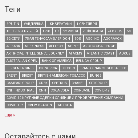
Теги
#PUTIN
#АВДЕЕВКА
. КИБЕРАТАКИ
1 СЕНТЯБРЯ
10 ТЫСЯЧ РУБЛЕЙ
1990
1С
22 ИЮНЯ
23 ФЕВРАЛЯ
24 ИЮНЯ
5G
5G-СЕТИ
75-АЯ ГЕНАССАМБЛЕЯ ООН
90-Е
AGC INC
AGORAVOX
ALIBABA
ALIEXPRESS
ALLTECH
APPLE
ARCTIC CHALLENGE
ARTIFICIAL INTELLIGENCE JOURNEY
ATACMS
ATLANTIC COAST
AUKUS
AUSTRALIAN OPEN
BANK OF AMERICA
BELUGA GROUP
BERGEN ENGINES
BIONORICA
BITCOIN
BRAND FINANCE GLOBAL 500
BRENT
BREXIT
BRITISH AMERICAN TOBACCO
BUNGE
CAMPARI GROUP
CDEK
CEETRUS
CHANEL
CITIGROUP
CNH INDUSTRIAL
CNN
COCA-COLA
COINBASE
COVID-19
COVID-19 КРУПНЫЕ СДЕЛКИ СЛИЯНИЕ И ПРИОБРЕТЕНИЕ КОМПАНИЙ
COVID-19?
CREW DRAGON
DAO GDA
Ещё
Оставайтесь с нами