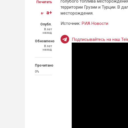
голубого топлива месторождения
Печатать
территории Грузии и Турции. В д
a+
месторождения.
a-
Источник:
РИА Новости
Опубл.
8 лет
назад
Подписывайтесь на наш Tele
Обновлено
8 лет
назад
Прочитано
0%