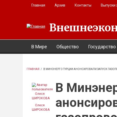
Перейти к основному содержанию
Главная
Архив
Контакты
Выпуски
Внешнеэкон
В Мире
Общество
Государство
ГЛАВНАЯ
/
В МИНЭНЕРГО ТУРЦИИ АНОНСИРОВАЛИ ЗАПУСК ГАЗОП
В Минэнер
анонсиров
Олеся
ШИРОКОВА