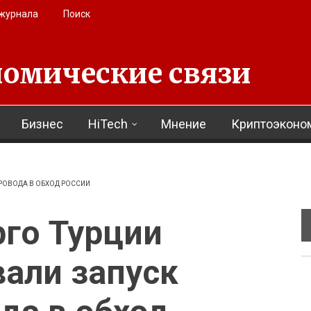
 журнала
Поиск
омические связи
Бизнес
HiTech
Мнение
Криптоэконо
РОВОДА В ОБХОД РОССИИ
го Турции
али запуск