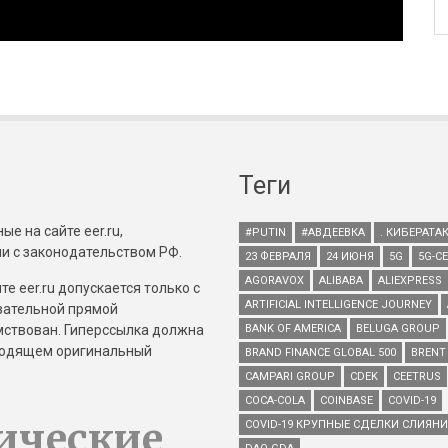
Теги
е на сайте eer.ru,
#PUTIN
#АВДЕЕВКА
. КИБЕРАТА
и с законодательством РФ.
23 ФЕВРАЛЯ
24 ИЮНЯ
5G
5G-С
AGORAVOX
ALIBABA
ALIEXPRESS
е eer.ru допускается только с
ARTIFICIAL INTELLIGENCE JOURNEY
зательной прямой
имствован. Гиперссылка должна
BANK OF AMERICA
BELUGA GROUP
зводящем оригинальный
BRAND FINANCE GLOBAL 500
BRENT
CAMPARI GROUP
CDEK
CEETRUS
COCA-COLA
COINBASE
COVID-19
ические
COVID-19 КРУПНЫЕ СДЕЛКИ СЛИЯН