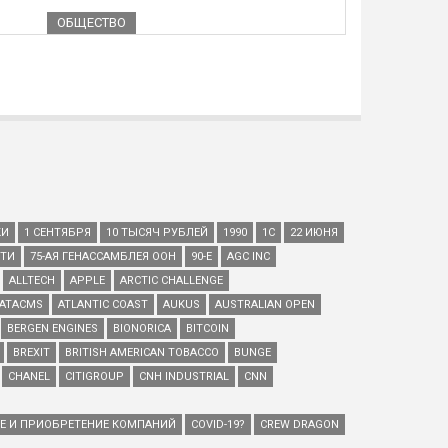
ОБЩЕСТВО
КИ
1 СЕНТЯБРЯ
10 ТЫСЯЧ РУБЛЕЙ
1990
1С
22 ИЮНЯ
ЕТИ
75-АЯ ГЕНАССАМБЛЕЯ ООН
90-Е
AGC INC
ALLTECH
APPLE
ARCTIC CHALLENGE
ATACMS
ATLANTIC COAST
AUKUS
AUSTRALIAN OPEN
BERGEN ENGINES
BIONORICA
BITCOIN
BREXIT
BRITISH AMERICAN TOBACCO
BUNGE
CHANEL
CITIGROUP
CNH INDUSTRIAL
CNN
ИЕ И ПРИОБРЕТЕНИЕ КОМПАНИЙ
COVID-19?
CREW DRAGON