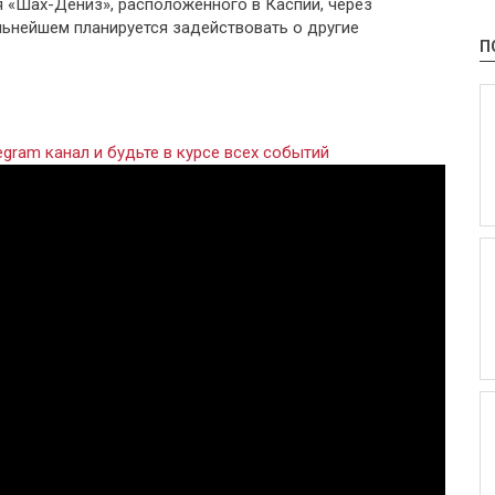
 «Шах-Дениз», расположенного в Каспии, через
альнейшем планируется задействовать о другие
П
gram канал и будьте в курсе всех событий