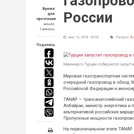
газопрово
Время
России
для
прочтения
менее
1 минуты
мая 12, 2018 - 09:02
Раздел:
В
Поделись
Минэнерго Турции собирается запуст
Мировая газотранспортная систем
очередной газопровод в обход У
Российской Федерации и анонсир
TANAP — трансанатолийский газо
Албайрак, министр энергетики и 
альтернативой российских маршру
Пропускные мощности газопровод
На первоначальном этапе TANAP 