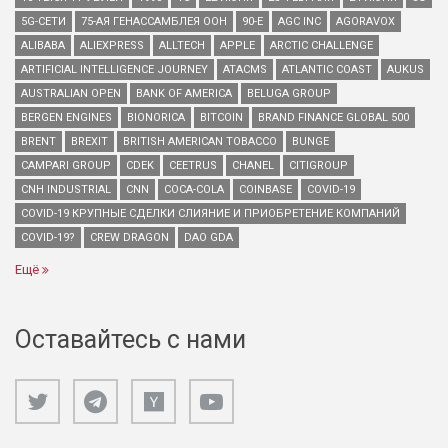
5G-СЕТИ
75-АЯ ГЕНАССАМБЛЕЯ ООН
90-Е
AGC INC
AGORAVOX
ALIBABA
ALIEXPRESS
ALLTECH
APPLE
ARCTIC CHALLENGE
ARTIFICIAL INTELLIGENCE JOURNEY
ATACMS
ATLANTIC COAST
AUKUS
AUSTRALIAN OPEN
BANK OF AMERICA
BELUGA GROUP
BERGEN ENGINES
BIONORICA
BITCOIN
BRAND FINANCE GLOBAL 500
BRENT
BREXIT
BRITISH AMERICAN TOBACCO
BUNGE
CAMPARI GROUP
CDEK
CEETRUS
CHANEL
CITIGROUP
CNH INDUSTRIAL
CNN
COCA-COLA
COINBASE
COVID-19
COVID-19 КРУПНЫЕ СДЕЛКИ СЛИЯНИЕ И ПРИОБРЕТЕНИЕ КОМПАНИЙ
COVID-19?
CREW DRAGON
DAO GDA
Ещё
Оставайтесь с нами