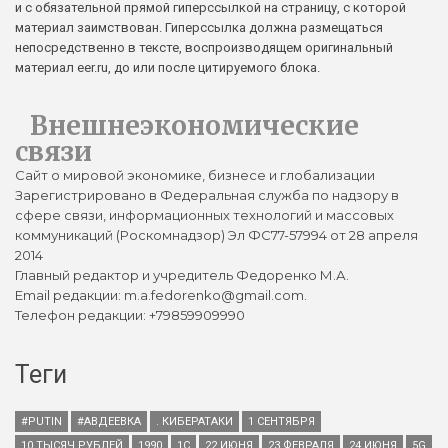
и с обязательной прямой гиперссылкой на страницу, с которой
материал заимствован. Гиперссылка должна размещаться
непосредственно в тексте, воспроизводящем оригинальный
материал eer.ru, до или после цитируемого блока.
Внешнеэкономические
связи
Сайт о мировой экономике, бизнесе и глобализации
Зарегистрировано в Федеральная служба по надзору в
сфере связи, информационных технологий и массовых
коммуникаций (Роскомнадзор) Эл ФС77-57994 от 28 апреля
2014
Главный редактор и учредитель Федоренко М.А.
Email редакции: m.a.fedorenko@gmail.com.
Телефон редакции: +79859909990
Теги
#PUTIN
#АВДЕЕВКА
. КИБЕРАТАКИ
1 СЕНТЯБРЯ
10 ТЫСЯЧ РУБЛЕЙ
1990
1С
22 ИЮНЯ
23 ФЕВРАЛЯ
24 ИЮНЯ
5G