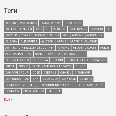
Теги
#PUTIN
#АВДЕЕВКА
. КИБЕРАТАКИ
1 СЕНТЯБРЯ
10 ТЫСЯЧ РУБЛЕЙ
1990
1С
22 ИЮНЯ
23 ФЕВРАЛЯ
24 ИЮНЯ
5G
5G-СЕТИ
75-АЯ ГЕНАССАМБЛЕЯ ООН
90-Е
AGC INC
AGORAVOX
ALIBABA
ALIEXPRESS
ALLTECH
APPLE
ARCTIC CHALLENGE
ARTIFICIAL INTELLIGENCE JOURNEY
ATACMS
ATLANTIC COAST
AUKUS
AUSTRALIAN OPEN
BANK OF AMERICA
BELUGA GROUP
BERGEN ENGINES
BIONORICA
BITCOIN
BRAND FINANCE GLOBAL 500
BRENT
BREXIT
BRITISH AMERICAN TOBACCO
BUNGE
CAMPARI GROUP
CDEK
CEETRUS
CHANEL
CITIGROUP
CNH INDUSTRIAL
CNN
COCA-COLA
COINBASE
COVID-19
COVID-19 КРУПНЫЕ СДЕЛКИ СЛИЯНИЕ И ПРИОБРЕТЕНИЕ КОМПАНИЙ
COVID-19?
CREW DRAGON
DAO GDA
Ещё