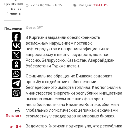
прочтения
июля 02, 2026 - 16:27
Раздел:
СОБЫТИЯ
менее
1 минуты
Фото:
GPT
Поделись
В Киргизии выразили обеспокоенность
возможным нарушением поставок
нефтепродуктов и направили официальные
запросы сразу в шесть государств, включая
Россию, Белоруссию, Казахстан, Азербайджан,
Узбекистан и Туркменистан.
Официальное обращение Бишкека содержит
просьбу о содействии в обеспечении
бесперебойного импорта топлива. Как пояснили в
министерстве энергетики республики, инициатива
вызвана комплексом внешних факторов:
нестабильностью на Ближнем Востоке, сбоями в
глобальных логистических цепочках и скачками
Печатать
стоимости углеводородов на мировых биржах.
a+
Ведомство Киргизии подчеркнуло, что республика
a-