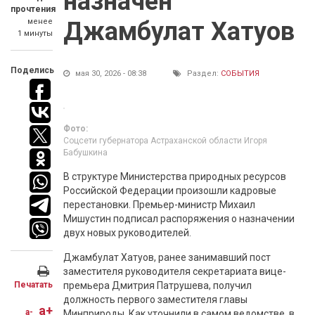
назначен
прочтения
менее
Джамбулат Хатуов
1 минуты
Поделись
мая 30, 2026 - 08:38
Раздел:
СОБЫТИЯ
Фото:
Соцсети губернатора Астраханской области Игоря
Бабушкина
В структуре Министерства природных ресурсов
Российской Федерации произошли кадровые
перестановки. Премьер-министр Михаил
Мишустин подписал распоряжения о назначении
двух новых руководителей.
Джамбулат Хатуов, ранее занимавший пост
заместителя руководителя секретариата вице-
Печатать
премьера Дмитрия Патрушева, получил
должность первого заместителя главы
a+
a-
Минприроды. Как уточнили в самом ведомстве, в