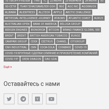
10 ТЫСЯЧ РУБЛЕЙ
1990
1С
22 ИЮНЯ
23 ФЕВРАЛЯ
24 ИЮНЯ
5G
5G-СЕТИ
75-АЯ ГЕНАССАМБЛЕЯ ООН
90-Е
AGC INC
AGORAVOX
ALIBABA
ALIEXPRESS
ALLTECH
APPLE
ARCTIC CHALLENGE
ARTIFICIAL INTELLIGENCE JOURNEY
ATACMS
ATLANTIC COAST
AUKUS
AUSTRALIAN OPEN
BANK OF AMERICA
BELUGA GROUP
BERGEN ENGINES
BIONORICA
BITCOIN
BRAND FINANCE GLOBAL 500
BRENT
BREXIT
BRITISH AMERICAN TOBACCO
BUNGE
CAMPARI GROUP
CDEK
CEETRUS
CHANEL
CITIGROUP
CNH INDUSTRIAL
CNN
COCA-COLA
COINBASE
COVID-19
COVID-19 КРУПНЫЕ СДЕЛКИ СЛИЯНИЕ И ПРИОБРЕТЕНИЕ КОМПАНИЙ
COVID-19?
CREW DRAGON
DAO GDA
Ещё
Оставайтесь с нами