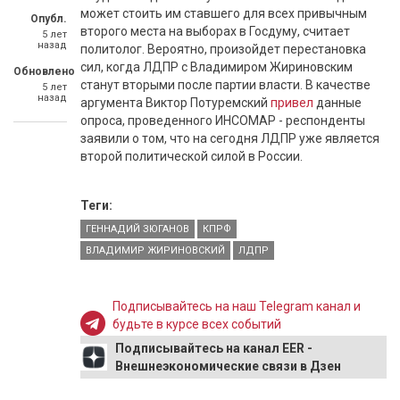
может стоить им ставшего для всех привычным
Опубл.
второго места на выборах в Госдуму, считает
5 лет
назад
политолог. Вероятно, произойдет перестановка
сил, когда ЛДПР с Владимиром Жириновским
Обновлено
станут вторыми после партии власти. В качестве
5 лет
назад
аргумента Виктор Потуремский
привел
данные
опроса, проведенного ИНСОМАР - респонденты
заявили о том, что на сегодня ЛДПР уже является
второй политической силой в России.
Теги:
ГЕННАДИЙ ЗЮГАНОВ
КПРФ
ВЛАДИМИР ЖИРИНОВСКИЙ
ЛДПР
Подписывайтесь на наш Telegram канал и
будьте в курсе всех событий
Подписывайтесь на канал EER -
Внешнеэкономические связи в Дзен