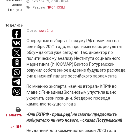
октября 09, 2020 - 18:44
менее
Раздел:
ПРОГНОЗЫ
1 минуты
Поделись
Фото:
news2.ru
Очередные выборы в Госдуму РФ намечены на
сентябрь 2021 года, но прогнозы на их результат
обсуждаются уже сегодня. Так, директор по
политическому анализу Института социального
маркетинга (ИНСОМАР) Виктор Потуремский
озвучил собственное видение будущего расклада
сил в нижней палате российского парламента.
По мнению эксперта, «вечно вторая» КПРФ во
главе с Геннадием Зюгановым упустила шанс
укрепить свои позиции, бездарно проведя
кампанию текущего года.
-Они [КПРФ - прим.ред] не смогли предложить
Печатать
избирателю ничего нового, - сказал Потуремский
a+
a-
Неудачный для коммунистов сезон 2020 года