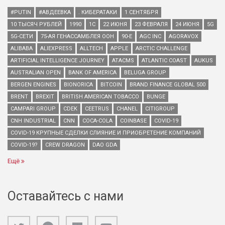
#PUTIN
#АВДЕЕВКА
. КИБЕРАТАКИ
1 СЕНТЯБРЯ
10 ТЫСЯЧ РУБЛЕЙ
1990
1С
22 ИЮНЯ
23 ФЕВРАЛЯ
24 ИЮНЯ
5G
5G-СЕТИ
75-АЯ ГЕНАССАМБЛЕЯ ООН
90-Е
AGC INC
AGORAVOX
ALIBABA
ALIEXPRESS
ALLTECH
APPLE
ARCTIC CHALLENGE
ARTIFICIAL INTELLIGENCE JOURNEY
ATACMS
ATLANTIC COAST
AUKUS
AUSTRALIAN OPEN
BANK OF AMERICA
BELUGA GROUP
BERGEN ENGINES
BIONORICA
BITCOIN
BRAND FINANCE GLOBAL 500
BRENT
BREXIT
BRITISH AMERICAN TOBACCO
BUNGE
CAMPARI GROUP
CDEK
CEETRUS
CHANEL
CITIGROUP
CNH INDUSTRIAL
CNN
COCA-COLA
COINBASE
COVID-19
COVID-19 КРУПНЫЕ СДЕЛКИ СЛИЯНИЕ И ПРИОБРЕТЕНИЕ КОМПАНИЙ
COVID-19?
CREW DRAGON
DAO GDA
Ещё
Оставайтесь с нами