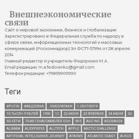
Внешнеэкономические
связи
Сайт о мировой экономике, бизнесе и глобализации
Зарегистрировано в Федеральная служба по надзору в
сфере связи, информационных технологий и массовых
коммуникаций (Роскомнадзор) Эл ФС77-57994 от 28 апреля
2014
Главный редактор и учредитель Федоренко М.А.
Email редакции: m.a.fedorenko@gmail.com.
Телефон редакции: +79859909990
Теги
#PUTIN
#АВДЕЕВКА
. КИБЕРАТАКИ
1 СЕНТЯБРЯ
10 ТЫСЯЧ РУБЛЕЙ
1990
1С
22 ИЮНЯ
23 ФЕВРАЛЯ
24 ИЮНЯ
5G
5G-СЕТИ
75-АЯ ГЕНАССАМБЛЕЯ ООН
90-Е
AGC INC
AGORAVOX
ALIBABA
ALIEXPRESS
ALLTECH
APPLE
ARCTIC CHALLENGE
ARTIFICIAL INTELLIGENCE JOURNEY
ATACMS
ATLANTIC COAST
AUKUS