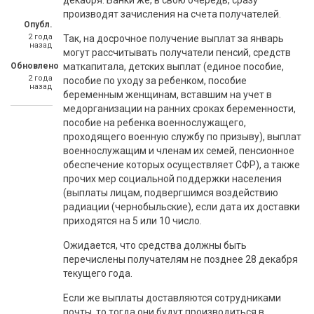
декабря. Банки же, в свою очередь, сразу
производят зачисления на счета получателей.
Опубл.
2 года
Так, на досрочное получение выплат за январь
назад
могут рассчитывать получатели пенсий, средств
Обновлено
маткапитала, детских выплат (единое пособие,
2 года
пособие по уходу за ребенком, пособие
назад
беременным женщинам, вставшим на учет в
медорганизации на ранних сроках беременности,
пособие на ребенка военнослужащего,
проходящего военную службу по призыву), выплат
военнослужащим и членам их семей, пенсионное
обеспечение которых осуществляет СФР), а также
прочих мер социальной поддержки населения
(выплаты лицам, подвергшимся воздействию
радиации (чернобыльские), если дата их доставки
приходятся на 5 или 10 число.
Ожидается, что средства должны быть
перечислены получателям не позднее 28 декабря
текущего года.
Если же выплаты доставляются сотрудниками
почты, то тогда они будут производиться в