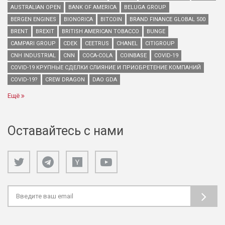
AUSTRALIAN OPEN
BANK OF AMERICA
BELUGA GROUP
BERGEN ENGINES
BIONORICA
BITCOIN
BRAND FINANCE GLOBAL 500
BRENT
BREXIT
BRITISH AMERICAN TOBACCO
BUNGE
CAMPARI GROUP
CDEK
CEETRUS
CHANEL
CITIGROUP
CNH INDUSTRIAL
CNN
COCA-COLA
COINBASE
COVID-19
COVID-19 КРУПНЫЕ СДЕЛКИ СЛИЯНИЕ И ПРИОБРЕТЕНИЕ КОМПАНИЙ
COVID-19?
CREW DRAGON
DAO GDA
Ещё
Оставайтесь с нами