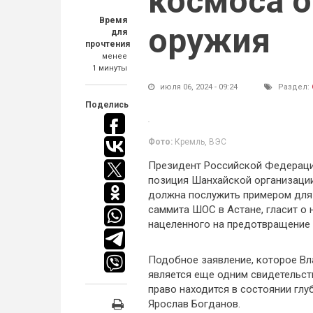
космоса о
Время
оружия
для
прочтения
менее
1 минуты
июля 06, 2024 - 09:24
Раздел:
Поделись
Фото:
Кремль, ВЭС
Президент Российской Федерации
позиция Шанхайской организаци
должна послужить примером для 
саммита ШОС в Астане, гласит о
нацеленного на предотвращение 
Подобное заявление, которое Вл
является еще одним свидетельст
право находится в состоянии глу
Ярослав Богданов.