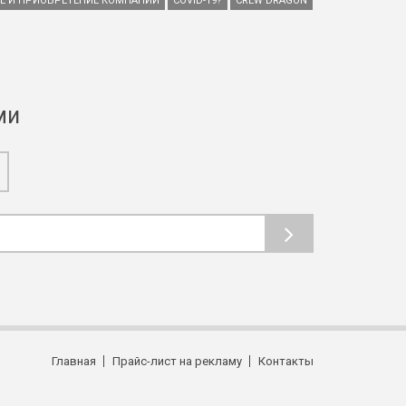
ИЕ И ПРИОБРЕТЕНИЕ КОМПАНИЙ
COVID-19?
CREW DRAGON
ми
Главная
Прайс-лист на рекламу
Контакты