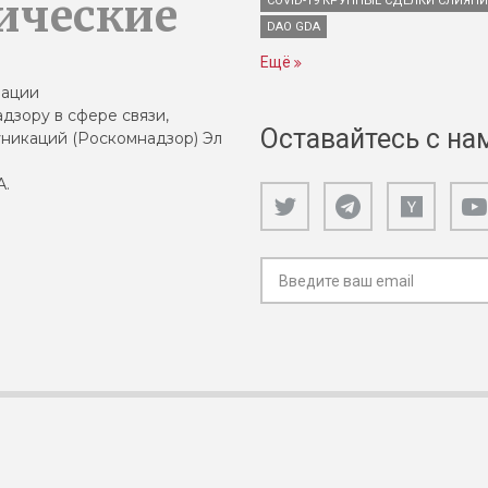
ические
COVID-19 КРУПНЫЕ СДЕЛКИ СЛИЯН
DAO GDA
Ещё
зации
дзору в сфере связи,
Оставайтесь с на
никаций (Роскомнадзор) Эл
А.