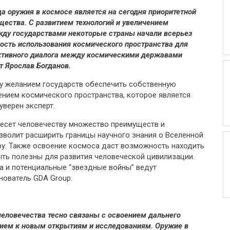
а оружия в космосе является на сегодня приоритетной
щества. С развитием технологий и увеличением
ду государствами некоторые страны начали всерьез
ость использования космического пространства для
ективного диалога между космическими державами
ет Ярослав Богданов.
у желанием государств обеспечить собственную
нием космического пространства, которое является
уверен эксперт.
есет человечеству множество преимуществ и
озволит расширить границы научного знания о Вселенной
уру. Также освоение космоса даст возможность находить
ыть полезны для развития человеческой цивилизации.
а и потенциальные “звездные войны” ведут
снователь GDA Group.
 человечества тесно связаны с освоением дальнего
ием к новым открытиям и исследованиям. Оружие в