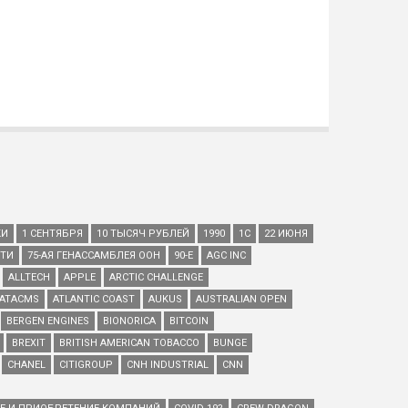
КИ
1 СЕНТЯБРЯ
10 ТЫСЯЧ РУБЛЕЙ
1990
1С
22 ИЮНЯ
ЕТИ
75-АЯ ГЕНАССАМБЛЕЯ ООН
90-Е
AGC INC
ALLTECH
APPLE
ARCTIC CHALLENGE
ATACMS
ATLANTIC COAST
AUKUS
AUSTRALIAN OPEN
BERGEN ENGINES
BIONORICA
BITCOIN
BREXIT
BRITISH AMERICAN TOBACCO
BUNGE
CHANEL
CITIGROUP
CNH INDUSTRIAL
CNN