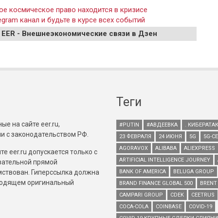
е космическое право находится в кризисе
gram канал и будьте в курсе всех событий
 EER - Внешнеэкономические связи в Дзен
Теги
е на сайте eer.ru,
#PUTIN
#АВДЕЕВКА
. КИБЕРАТА
и с законодательством РФ.
23 ФЕВРАЛЯ
24 ИЮНЯ
5G
5G-С
AGORAVOX
ALIBABA
ALIEXPRESS
е eer.ru допускается только с
ARTIFICIAL INTELLIGENCE JOURNEY
зательной прямой
имствован. Гиперссылка должна
BANK OF AMERICA
BELUGA GROUP
зводящем оригинальный
BRAND FINANCE GLOBAL 500
BRENT
CAMPARI GROUP
CDEK
CEETRUS
COCA-COLA
COINBASE
COVID-19