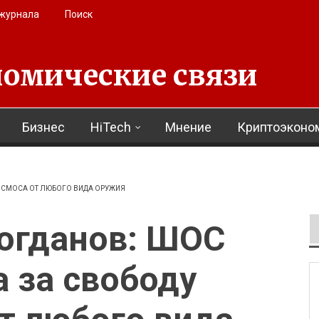
 журнала
Поиск
омические связи
Бизнес
HiTech
Мнение
Криптоэконо
ОСМОСА ОТ ЛЮБОГО ВИДА ОРУЖИЯ
Богданов: ШОС
 за свободу