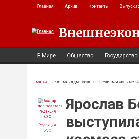
Перейти к основному содержанию
Главная
Архив
Контакты
Выпуски
Внешнеэкон
В Мире
Общество
Государство
ГЛАВНАЯ
/
ЯРОСЛАВ БОГДАНОВ: ШОС ВЫСТУПИЛА ЗА СВОБОДУ К
Ярослав 
выступила
Редакция
ВЭС