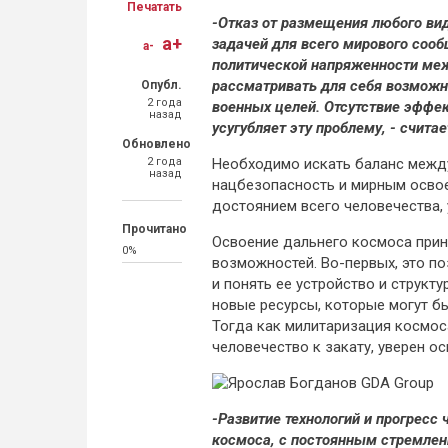
Печатать
-Отказ от размещения любого вид
a+
задачей для всего мирового сооб
a-
политической напряженности меж
рассматривать для себя возможн
Опубл.
2 года
военных целей. Отсутствие эфф
назад
усугубляет эту проблему, - счита
Обновлено
2 года
Необходимо искать баланс межд
назад
нацбезопасность и мирным освое
достоянием всего человечества, 
Прочитано
Освоение дальнего космоса прин
0%
возможностей. Во-первых, это п
и понять ее устройство и структ
новые ресурсы, которые могут б
Тогда как милитаризация космос
человечество к закату, уверен о
-Развитие технологий и прогресс
космоса, с постоянным стремлен