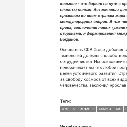
космосе - это барьер на пути к п
планеты нельзя. Астанинская де
призывом ко всем странам мира 
международных споров. В том чи
права, заключения новых гумани
сторонами, и формирования межд
Богданов.
Основатель GDA Group добавил т
технологий должны способствов
сотрудничества. Использование 
поворачивает вспять любой прог
целей устойчивого развития. Ст
за свободу космоса от всех видо
человечества, заключил Ярослав
Теги:
ЯРОСЛАВ БОГДАНОВ
САММИТ ШОС
Читайте также: