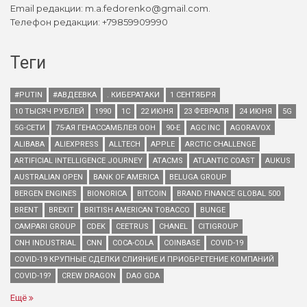
Email редакции: m.a.fedorenko@gmail.com.
Телефон редакции: +79859909990
Теги
#PUTIN
#АВДЕЕВКА
. КИБЕРАТАКИ
1 СЕНТЯБРЯ
10 ТЫСЯЧ РУБЛЕЙ
1990
1С
22 ИЮНЯ
23 ФЕВРАЛЯ
24 ИЮНЯ
5G
5G-СЕТИ
75-АЯ ГЕНАССАМБЛЕЯ ООН
90-Е
AGC INC
AGORAVOX
ALIBABA
ALIEXPRESS
ALLTECH
APPLE
ARCTIC CHALLENGE
ARTIFICIAL INTELLIGENCE JOURNEY
ATACMS
ATLANTIC COAST
AUKUS
AUSTRALIAN OPEN
BANK OF AMERICA
BELUGA GROUP
BERGEN ENGINES
BIONORICA
BITCOIN
BRAND FINANCE GLOBAL 500
BRENT
BREXIT
BRITISH AMERICAN TOBACCO
BUNGE
CAMPARI GROUP
CDEK
CEETRUS
CHANEL
CITIGROUP
CNH INDUSTRIAL
CNN
COCA-COLA
COINBASE
COVID-19
COVID-19 КРУПНЫЕ СДЕЛКИ СЛИЯНИЕ И ПРИОБРЕТЕНИЕ КОМПАНИЙ
COVID-19?
CREW DRAGON
DAO GDA
Ещё