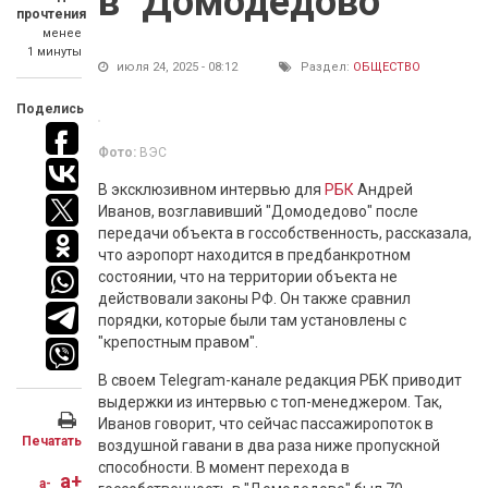
в "Домодедово"
прочтения
менее
1 минуты
июля 24, 2025 - 08:12
Раздел:
ОБЩЕСТВО
Поделись
Фото:
ВЭС
В эксклюзивном интервью для
РБК
Андрей
Иванов, возглавивший "Домодедово" после
передачи объекта в госсобственность, рассказала,
что аэропорт находится в предбанкротном
состоянии, что на территории объекта не
действовали законы РФ. Он также сравнил
порядки, которые были там установлены с
"крепостным правом".
В своем Telegram-канале редакция РБК приводит
выдержки из интервью с топ-менеджером. Так,
Иванов говорит, что сейчас пассажиропоток в
Печатать
воздушной гавани в два раза ниже пропускной
способности. В момент перехода в
a+
a-