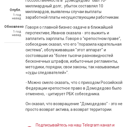
госсобственность в "Домодедово" был 70-
миллиардный долг, убыток составлял 10
Опубл.
миллиардов, выявлены случаи выплаты
1 год
заработной платы несуществующим работникам.
назад
Обновлено
Говоря о главной бизнес-задаче в ближайшей
1 год
перспективе, Иванов сказала - это выжить и
назад
заплатить зарплаты. Говоря о "крепостном праве",
собеседник сказал, что его "поразила карательная
система", обслуживавшая "этот аппарат" и
состоявшая из "более тысячи разновидностей
бесконечных штрафов, избыточные регламенты,
методики, порядки, свои законы, так называемые
«суды следователей»".
- Можно смело сказать, что с приходом Российской
Федерации крепостное право в Домодедово было
отменено, - цитирует РБК собеседника.
Он сказал, что возвращение "Домодедово" - это не
просто возврат актива, а возврат территории.
Подписывайтесь на наш Telegram канал и