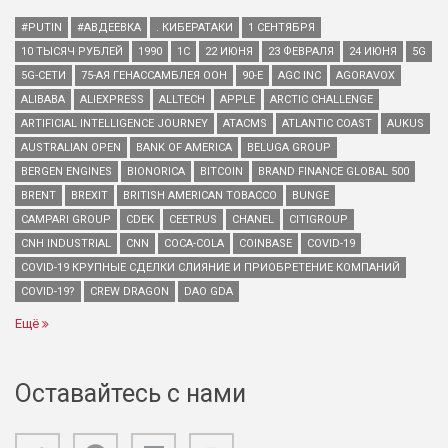
#PUTIN
#АВДЕЕВКА
. КИБЕРАТАКИ
1 СЕНТЯБРЯ
10 ТЫСЯЧ РУБЛЕЙ
1990
1С
22 ИЮНЯ
23 ФЕВРАЛЯ
24 ИЮНЯ
5G
5G-СЕТИ
75-АЯ ГЕНАССАМБЛЕЯ ООН
90-Е
AGC INC
AGORAVOX
ALIBABA
ALIEXPRESS
ALLTECH
APPLE
ARCTIC CHALLENGE
ARTIFICIAL INTELLIGENCE JOURNEY
ATACMS
ATLANTIC COAST
AUKUS
AUSTRALIAN OPEN
BANK OF AMERICA
BELUGA GROUP
BERGEN ENGINES
BIONORICA
BITCOIN
BRAND FINANCE GLOBAL 500
BRENT
BREXIT
BRITISH AMERICAN TOBACCO
BUNGE
CAMPARI GROUP
CDEK
CEETRUS
CHANEL
CITIGROUP
CNH INDUSTRIAL
CNN
COCA-COLA
COINBASE
COVID-19
COVID-19 КРУПНЫЕ СДЕЛКИ СЛИЯНИЕ И ПРИОБРЕТЕНИЕ КОМПАНИЙ
COVID-19?
CREW DRAGON
DAO GDA
Ещё
Оставайтесь с нами