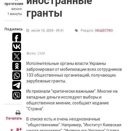
иностранные
прочтения
менее
гранты
1 минуты
Поделись
июля 10, 2024 - 09:41
Раздел:
ОБЩЕСТВО
Фото:
СМИ
Исполнительные органы власти Украины
забронировал от мобилизации всех сотрудников
133 общественных организаций, получающих
зарубежные гранты.
Их признали "критически важными". Многие на
западные деньги исследуют выборы и
общественное мнение, сообщает издание
"Страна".
Печатать
В списке есть и очень неоднозначные
"общественники". Например, "Институт Киевская
a+
a-
школа экономики", "Интерньюз-Украина" (глава