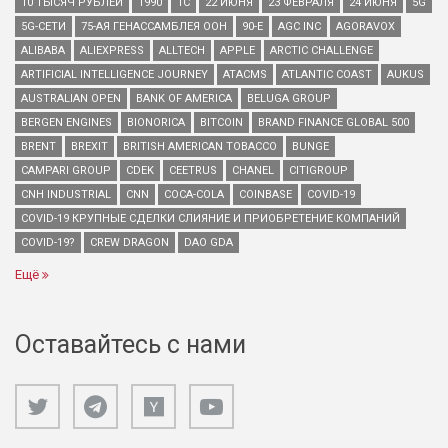
10 ТЫСЯЧ РУБЛЕЙ
1990
1С
22 ИЮНЯ
23 ФЕВРАЛЯ
24 ИЮНЯ
5G
5G-СЕТИ
75-АЯ ГЕНАССАМБЛЕЯ ООН
90-Е
AGC INC
AGORAVOX
ALIBABA
ALIEXPRESS
ALLTECH
APPLE
ARCTIC CHALLENGE
ARTIFICIAL INTELLIGENCE JOURNEY
ATACMS
ATLANTIC COAST
AUKUS
AUSTRALIAN OPEN
BANK OF AMERICA
BELUGA GROUP
BERGEN ENGINES
BIONORICA
BITCOIN
BRAND FINANCE GLOBAL 500
BRENT
BREXIT
BRITISH AMERICAN TOBACCO
BUNGE
CAMPARI GROUP
CDEK
CEETRUS
CHANEL
CITIGROUP
CNH INDUSTRIAL
CNN
COCA-COLA
COINBASE
COVID-19
COVID-19 КРУПНЫЕ СДЕЛКИ СЛИЯНИЕ И ПРИОБРЕТЕНИЕ КОМПАНИЙ
COVID-19?
CREW DRAGON
DAO GDA
Ещё
Оставайтесь с нами