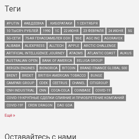
Теги
#PUTIN
#АВДЕЕВКА
. КИБЕРАТАКИ
1 СЕНТЯБРЯ
10 ТЫСЯЧ РУБЛЕЙ
1990
1С
22 ИЮНЯ
23 ФЕВРАЛЯ
24 ИЮНЯ
5G
5G-СЕТИ
75-АЯ ГЕНАССАМБЛЕЯ ООН
90-Е
AGC INC
AGORAVOX
ALIBABA
ALIEXPRESS
ALLTECH
APPLE
ARCTIC CHALLENGE
ARTIFICIAL INTELLIGENCE JOURNEY
ATACMS
ATLANTIC COAST
AUKUS
AUSTRALIAN OPEN
BANK OF AMERICA
BELUGA GROUP
BERGEN ENGINES
BIONORICA
BITCOIN
BRAND FINANCE GLOBAL 500
BRENT
BREXIT
BRITISH AMERICAN TOBACCO
BUNGE
CAMPARI GROUP
CDEK
CEETRUS
CHANEL
CITIGROUP
CNH INDUSTRIAL
CNN
COCA-COLA
COINBASE
COVID-19
COVID-19 КРУПНЫЕ СДЕЛКИ СЛИЯНИЕ И ПРИОБРЕТЕНИЕ КОМПАНИЙ
COVID-19?
CREW DRAGON
DAO GDA
Ещё
Оставайтесь с нами