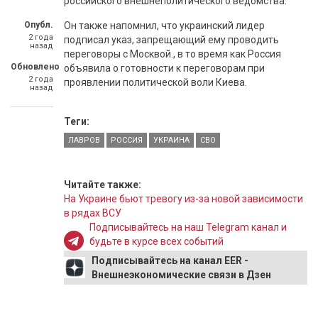
российского внешнеполитического ведомства.
Опубл.
Он также напомнил, что украинский лидер
2 года
подписал указ, запрещающий ему проводить
назад
переговоры с Москвой., в то время как Россия
Обновлено
объявила о готовности к переговорам при
2 года
проявлении политической воли Киева.
назад
Теги:
ЛАВРОВ
РОССИЯ
УКРАИНА
СВО
Читайте также:
На Украине бьют тревогу из-за новой зависимости
в рядах ВСУ
Подписывайтесь на наш Telegram канал и
будьте в курсе всех событий
Подписывайтесь на канал EER -
Внешнеэкономические связи в Дзен