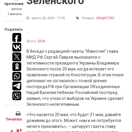
Зеленского
прочтения
менее
1 минуты
марта 28, 2024 - 17:35
Раздел:
ОБЩЕСТВО
Поделись
Фото:
ОСН
В беседе с редакцией газеты "Известия" глава
МИД РФ Сергей Лавров высказался о
легитимности президента Украины Владимира
Зеленского после 20 мая, когда истекает его
правление страной по Конституции. В этом плане
дипломат не согласился с точкой зрения
постпреда РФ при Организации Объединенных
Наций Василия Небензи. Российский постпред
заявил, что отказ от выборов на Украине сделает
Зеленского нелегитимным.
«Что касается 20 мая, что будет 21 мая, давайте
Печатать
доживем до этого. Может, нам и не потребуется
ничего признавать», — цитирует газета главу
a+
a-