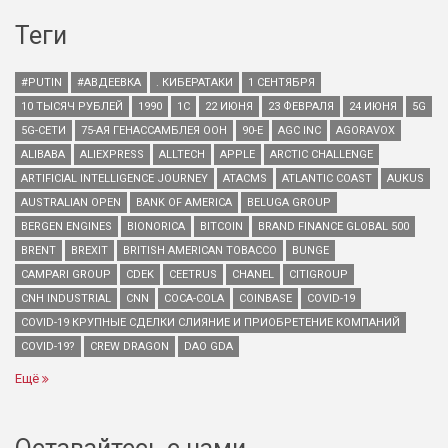
Теги
#PUTIN
#АВДЕЕВКА
. КИБЕРАТАКИ
1 СЕНТЯБРЯ
10 ТЫСЯЧ РУБЛЕЙ
1990
1С
22 ИЮНЯ
23 ФЕВРАЛЯ
24 ИЮНЯ
5G
5G-СЕТИ
75-АЯ ГЕНАССАМБЛЕЯ ООН
90-Е
AGC INC
AGORAVOX
ALIBABA
ALIEXPRESS
ALLTECH
APPLE
ARCTIC CHALLENGE
ARTIFICIAL INTELLIGENCE JOURNEY
ATACMS
ATLANTIC COAST
AUKUS
AUSTRALIAN OPEN
BANK OF AMERICA
BELUGA GROUP
BERGEN ENGINES
BIONORICA
BITCOIN
BRAND FINANCE GLOBAL 500
BRENT
BREXIT
BRITISH AMERICAN TOBACCO
BUNGE
CAMPARI GROUP
CDEK
CEETRUS
CHANEL
CITIGROUP
CNH INDUSTRIAL
CNN
COCA-COLA
COINBASE
COVID-19
COVID-19 КРУПНЫЕ СДЕЛКИ СЛИЯНИЕ И ПРИОБРЕТЕНИЕ КОМПАНИЙ
COVID-19?
CREW DRAGON
DAO GDA
Ещё