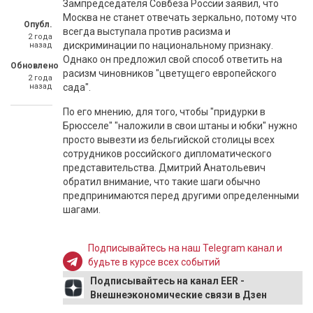
Зампредседателя Совбеза России заявил, что
Москва не станет отвечать зеркально, потому что
Опубл.
всегда выступала против расизма и
2 года
дискриминации по национальному признаку.
назад
Однако он предложил свой способ ответить на
Обновлено
расизм чиновников "цветущего европейского
2 года
назад
сада".
По его мнению, для того, чтобы "придурки в
Брюсселе" "наложили в свои штаны и юбки" нужно
просто вывезти из бельгийской столицы всех
сотрудников российского дипломатического
представительства. Дмитрий Анатольевич
обратил внимание, что такие шаги обычно
предпринимаются перед другими определенными
шагами.
Подписывайтесь на наш Telegram канал и
будьте в курсе всех событий
Подписывайтесь на канал EER -
Внешнеэкономические связи в Дзен