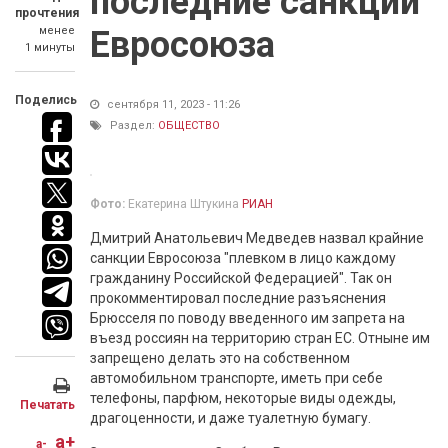
последние санкции
прочтения
менее
Евросоюза
1 минуты
Поделись
сентября 11, 2023 - 11:26
Раздел:
ОБЩЕСТВО
Фото:
Екатерина Штукина
РИАН
Дмитрий Анатольевич Медведев назвал крайние
санкции Евросоюза "плевком в лицо каждому
гражданину Российской Федерацией". Так он
прокомментировал последние разъяснения
Брюсселя по поводу введенного им запрета на
въезд россиян на территорию стран ЕС. Отныне им
запрещено делать это на собственном
автомобильном транспорте, иметь при себе
телефоны, парфюм, некоторые виды одежды,
Печатать
драгоценности, и даже туалетную бумагу.
a+
a-