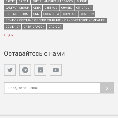
BRENT
BREXIT
BRITISH AMERICAN TOBACCO
BUNGE
CAMPARI GROUP
CDEK
CEETRUS
CHANEL
CITIGROUP
CNH INDUSTRIAL
CNN
COCA-COLA
COINBASE
COVID-19
COVID-19 КРУПНЫЕ СДЕЛКИ СЛИЯНИЕ И ПРИОБРЕТЕНИЕ КОМПАНИЙ
COVID-19?
CREW DRAGON
DAO GDA
Ещё
Оставайтесь с нами