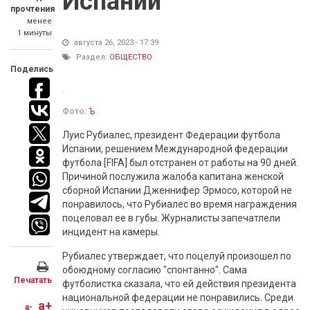
Испании
прочтения
менее
1 минуты
августа 26, 2023 - 17:39
Раздел:
ОБЩЕСТВО
Поделись
Фото:
Ъ
Луис Рубиалес, президент Федерации футбола
Испании, решением Международной федерации
футбола [FIFA] был отстранен от работы на 90 дней.
Причиной послужила жалоба капитана женской
сборной Испании Дженнифер Эрмосо, которой не
понравилось, что Рубиалес во время награждения
поцеловал ее в губы. Журналисты запечатлели
инцидент на камеры.
Рубиалес утверждает, что поцелуй произошел по
обоюдному согласию "спонтанно". Сама
Печатать
футболистка сказала, что ей действия президента
национальной федерации не понравились. Среди
a+
a-