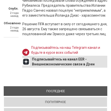
чиновников последовали слова осуждения в адрес
Рубиалеса. Председатель правительства Испании
Опубл.
Педро Санчес назвал поцелую "неприемлемым", а
2 года
его заместительша Йоланда Диас - харассментом.
назад
Обновлено
Решение FIFA вступает в силу от сегодняшнего дня,
2 года
26 августа. Ему также запрещено связываться с
назад
поцелованной им Эрмосо даже через третьих лиц.
Подписывайтесь на наш Telegram канал и
будьте в курсе всех событий
Подписывайтесь на канал EER -
Внешнеэкономические связи в Дзен
ПОСЛЕДНЕЕ
(АКТИВНАЯ ВКЛАДКА)
ПОПУЛЯРНОЕ