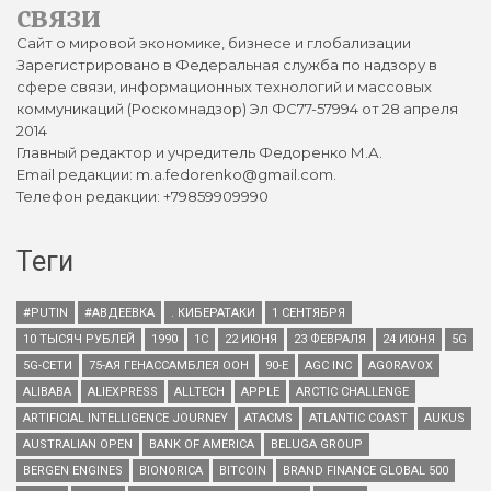
связи
Сайт о мировой экономике, бизнесе и глобализации
Зарегистрировано в Федеральная служба по надзору в
сфере связи, информационных технологий и массовых
коммуникаций (Роскомнадзор) Эл ФС77-57994 от 28 апреля
2014
Главный редактор и учредитель Федоренко М.А.
Email редакции: m.a.fedorenko@gmail.com.
Телефон редакции: +79859909990
Теги
#PUTIN
#АВДЕЕВКА
. КИБЕРАТАКИ
1 СЕНТЯБРЯ
10 ТЫСЯЧ РУБЛЕЙ
1990
1С
22 ИЮНЯ
23 ФЕВРАЛЯ
24 ИЮНЯ
5G
5G-СЕТИ
75-АЯ ГЕНАССАМБЛЕЯ ООН
90-Е
AGC INC
AGORAVOX
ALIBABA
ALIEXPRESS
ALLTECH
APPLE
ARCTIC CHALLENGE
ARTIFICIAL INTELLIGENCE JOURNEY
ATACMS
ATLANTIC COAST
AUKUS
AUSTRALIAN OPEN
BANK OF AMERICA
BELUGA GROUP
BERGEN ENGINES
BIONORICA
BITCOIN
BRAND FINANCE GLOBAL 500