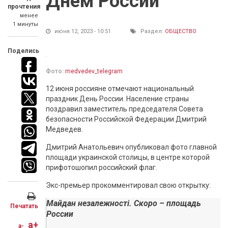
Днем России
прочтения
менее
1 минуты
июня 12, 2023 - 10:51
Раздел:
ОБЩЕСТВО
Поделись
Фото:
medvedev_telegram
12 июня россияне отмечают национальный
праздник День России. Население страны
поздравил заместитель председателя Совета
безопасности Российской Федерации Дмитрий
Медведев.
Дмитрий Анатольевич опубликовал фото главной
площади украинской столицы, в центре которой
прифотошопил российский флаг.
Экс-премьер прокомментировал свою открытку:
Майдан незалежності. Скоро – площадь
Печатать
России
a+
a-