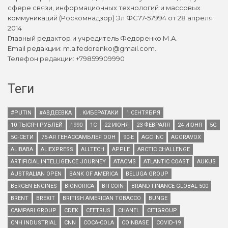
сфере связи, информационных технологий и массовых
коммуникаций (Роскомнадзор) Эл ФС77-57994 от 28 апреля
2014
Главный редактор и учредитель Федоренко М.А.
Email редакции: m.a.fedorenko@gmail.com.
Телефон редакции: +79859909990
Теги
#PUTIN
#АВДЕЕВКА
. КИБЕРАТАКИ
1 СЕНТЯБРЯ
10 ТЫСЯЧ РУБЛЕЙ
1990
1С
22 ИЮНЯ
23 ФЕВРАЛЯ
24 ИЮНЯ
5G
5G-СЕТИ
75-АЯ ГЕНАССАМБЛЕЯ ООН
90-Е
AGC INC
AGORAVOX
ALIBABA
ALIEXPRESS
ALLTECH
APPLE
ARCTIC CHALLENGE
ARTIFICIAL INTELLIGENCE JOURNEY
ATACMS
ATLANTIC COAST
AUKUS
AUSTRALIAN OPEN
BANK OF AMERICA
BELUGA GROUP
BERGEN ENGINES
BIONORICA
BITCOIN
BRAND FINANCE GLOBAL 500
BRENT
BREXIT
BRITISH AMERICAN TOBACCO
BUNGE
CAMPARI GROUP
CDEK
CEETRUS
CHANEL
CITIGROUP
CNH INDUSTRIAL
CNN
COCA-COLA
COINBASE
COVID-19