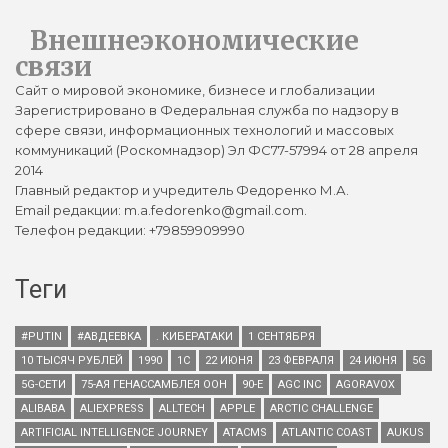
Внешнеэкономические
связи
Сайт о мировой экономике, бизнесе и глобализации
Зарегистрировано в Федеральная служба по надзору в
сфере связи, информационных технологий и массовых
коммуникаций (Роскомнадзор) Эл ФС77-57994 от 28 апреля
2014
Главный редактор и учредитель Федоренко М.А.
Email редакции: m.a.fedorenko@gmail.com.
Телефон редакции: +79859909990
Теги
#PUTIN
#АВДЕЕВКА
. КИБЕРАТАКИ
1 СЕНТЯБРЯ
10 ТЫСЯЧ РУБЛЕЙ
1990
1С
22 ИЮНЯ
23 ФЕВРАЛЯ
24 ИЮНЯ
5G
5G-СЕТИ
75-АЯ ГЕНАССАМБЛЕЯ ООН
90-Е
AGC INC
AGORAVOX
ALIBABA
ALIEXPRESS
ALLTECH
APPLE
ARCTIC CHALLENGE
ARTIFICIAL INTELLIGENCE JOURNEY
ATACMS
ATLANTIC COAST
AUKUS