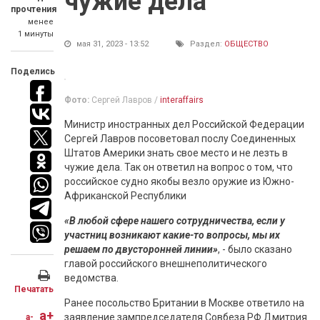
чужие дела
прочтения
менее
1 минуты
мая 31, 2023 - 13:52
Раздел:
ОБЩЕСТВО
Поделись
Фото:
Сергей Лавров /
interaffairs
Министр иностранных дел Российской Федерации
Сергей Лавров посоветовал послу Соединенных
Штатов Америки знать свое место и не лезть в
чужие дела. Так он ответил на вопрос о том, что
российское судно якобы везло оружие из Южно-
Африканской Республики
«В любой сфере нашего сотрудничества, если у
участниц возникают какие-то вопросы, мы их
решаем по двусторонней линии»
, - было сказано
главой российского внешнеполитического
ведомства.
Печатать
Ранее посольство Британии в Москве ответило на
a+
заявление зампредседателя Совбеза РФ Дмитрия
a-