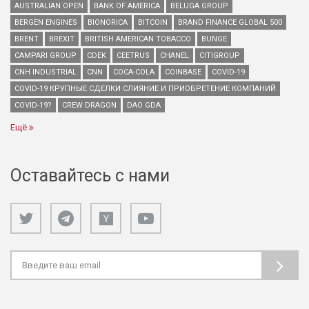
AUSTRALIAN OPEN
BANK OF AMERICA
BELUGA GROUP
BERGEN ENGINES
BIONORICA
BITCOIN
BRAND FINANCE GLOBAL 500
BRENT
BREXIT
BRITISH AMERICAN TOBACCO
BUNGE
CAMPARI GROUP
CDEK
CEETRUS
CHANEL
CITIGROUP
CNH INDUSTRIAL
CNN
COCA-COLA
COINBASE
COVID-19
COVID-19 КРУПНЫЕ СДЕЛКИ СЛИЯНИЕ И ПРИОБРЕТЕНИЕ КОМПАНИЙ
COVID-19?
CREW DRAGON
DAO GDA
Ещё
Оставайтесь с нами