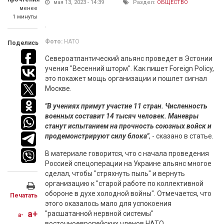
мая 13, 2023 - 14:39
Раздел:
ОБЩЕСТВО
менее
1 минуты
Фото:
НАТО
Поделись
Североатлантический альянс проведет в Эстонии
учения "Весенний шторм". Как пишет Foreign Policy,
это покажет мощь организации и пошлет сигнал
Москве.
"В учениях примут участие 11 стран. Численность
военных составит 14 тысяч человек. Маневры
станут испытанием на прочность союзных войск и
продемонстрируют силу блока"
, - сказано в статье.
В материале говорится, что с начала проведения
Россией спецоперации на Украине альянс многое
сделал, чтобы "стряхнуть пыль" и вернуть
организацию к "старой работе по коллективной
обороне в духе холодной войны". Отмечается, что
Печатать
этого оказалось мало для успокоения
a+
"расшатанной нервной системы"
a-
восточноевропейских членов НАТО.