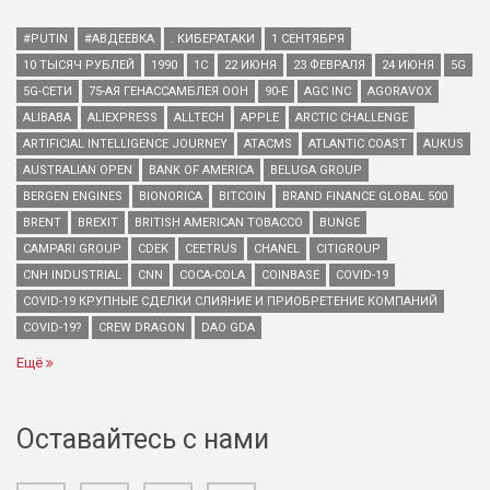
#PUTIN
#АВДЕЕВКА
. КИБЕРАТАКИ
1 СЕНТЯБРЯ
10 ТЫСЯЧ РУБЛЕЙ
1990
1С
22 ИЮНЯ
23 ФЕВРАЛЯ
24 ИЮНЯ
5G
5G-СЕТИ
75-АЯ ГЕНАССАМБЛЕЯ ООН
90-Е
AGC INC
AGORAVOX
ALIBABA
ALIEXPRESS
ALLTECH
APPLE
ARCTIC CHALLENGE
ARTIFICIAL INTELLIGENCE JOURNEY
ATACMS
ATLANTIC COAST
AUKUS
AUSTRALIAN OPEN
BANK OF AMERICA
BELUGA GROUP
BERGEN ENGINES
BIONORICA
BITCOIN
BRAND FINANCE GLOBAL 500
BRENT
BREXIT
BRITISH AMERICAN TOBACCO
BUNGE
CAMPARI GROUP
CDEK
CEETRUS
CHANEL
CITIGROUP
CNH INDUSTRIAL
CNN
COCA-COLA
COINBASE
COVID-19
COVID-19 КРУПНЫЕ СДЕЛКИ СЛИЯНИЕ И ПРИОБРЕТЕНИЕ КОМПАНИЙ
COVID-19?
CREW DRAGON
DAO GDA
Ещё
Оставайтесь с нами