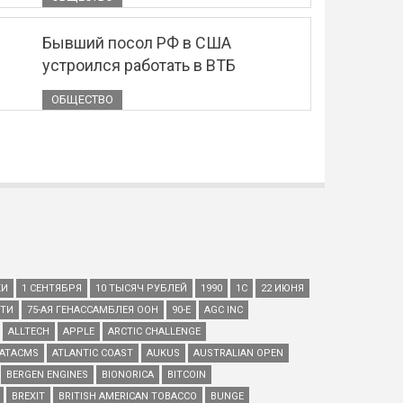
Бывший посол РФ в США
устроился работать в ВТБ
ОБЩЕСТВО
КИ
1 СЕНТЯБРЯ
10 ТЫСЯЧ РУБЛЕЙ
1990
1С
22 ИЮНЯ
ЕТИ
75-АЯ ГЕНАССАМБЛЕЯ ООН
90-Е
AGC INC
ALLTECH
APPLE
ARCTIC CHALLENGE
ATACMS
ATLANTIC COAST
AUKUS
AUSTRALIAN OPEN
BERGEN ENGINES
BIONORICA
BITCOIN
BREXIT
BRITISH AMERICAN TOBACCO
BUNGE