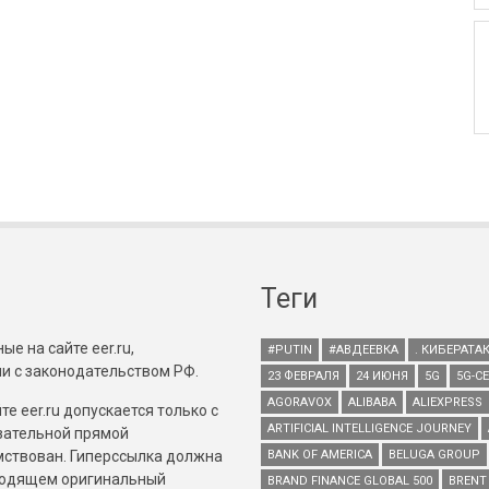
Теги
е на сайте eer.ru,
#PUTIN
#АВДЕЕВКА
. КИБЕРАТА
и с законодательством РФ.
23 ФЕВРАЛЯ
24 ИЮНЯ
5G
5G-С
AGORAVOX
ALIBABA
ALIEXPRESS
е eer.ru допускается только с
ARTIFICIAL INTELLIGENCE JOURNEY
зательной прямой
имствован. Гиперссылка должна
BANK OF AMERICA
BELUGA GROUP
зводящем оригинальный
BRAND FINANCE GLOBAL 500
BRENT