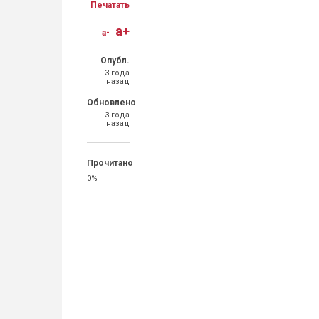
Печатать
a+
a-
Опубл.
3 года
назад
Обновлено
3 года
назад
Прочитано
0%