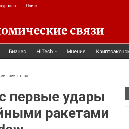
 журнала
Поиск
омические связи
Бизнес
HiTech
Мнение
Криптоэконо
АМИ STORM SHADOW
с первые удары
йными ракетами