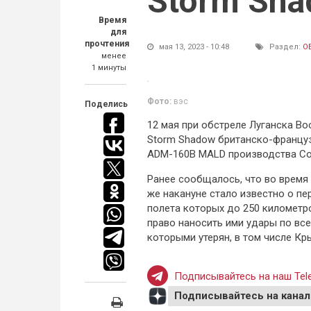
Storm Sh
Время
для
прочтения
мая 13, 2023 - 10:48
Раздел:
О
менее
1 минуты
Фото:
вэс
Поделись
12 мая при обстреле Луганска В
Storm Shadow британско-француз
ADM-160B MALD производства Со
Ранее сообщалось, что во время 
же накануне стало известно о п
полета которых до 250 километро
право наносить ими удары по все
которыми утерян, в том числе Кр
Подписывайтесь на наш Tele
Подписывайтесь на канал