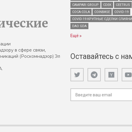
CAMPARI GROUP
CDEK
CEETRUS
COCA-COLA
COINBASE
COVID-19
ические
COVID-19 КРУПНЫЕ СДЕЛКИ СЛИЯН
DAO GDA
Ещё
зации
дзору в сфере связи,
Оставайтесь с на
никаций (Роскомнадзор) Эл
А.