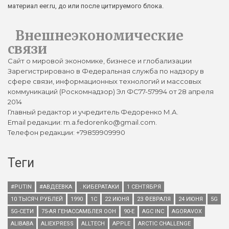
материал eer.ru, до или после цитируемого блока.
Внешнеэкономические
связи
Сайт о мировой экономике, бизнесе и глобализации
Зарегистрировано в Федеральная служба по надзору в
сфере связи, информационных технологий и массовых
коммуникаций (Роскомнадзор) Эл ФС77-57994 от 28 апреля
2014
Главный редактор и учредитель Федоренко М.А.
Email редакции: m.a.fedorenko@gmail.com.
Телефон редакции: +79859909990
Теги
#PUTIN
#АВДЕЕВКА
. КИБЕРАТАКИ
1 СЕНТЯБРЯ
10 ТЫСЯЧ РУБЛЕЙ
1990
1С
22 ИЮНЯ
23 ФЕВРАЛЯ
24 ИЮНЯ
5G
5G-СЕТИ
75-АЯ ГЕНАССАМБЛЕЯ ООН
90-Е
AGC INC
AGORAVOX
ALIBABA
ALIEXPRESS
ALLTECH
APPLE
ARCTIC CHALLENGE