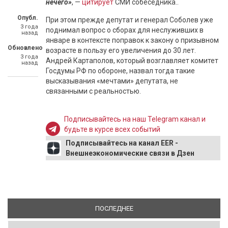
нечего»
, —
цитирует
СМИ собеседника..
Опубл.
При этом прежде депутат и генерал Соболев уже
3 года
поднимал вопрос о сборах для неслуживших в
назад
январе в контексте поправок к закону о призывном
Обновлено
возрасте в пользу его увеличения до 30 лет.
3 года
Андрей Картаполов, который возглавляет комитет
назад
Госдумы РФ по обороне, назвал тогда такие
высказывания «мечтами» депутата, не
связанными с реальностью.
Подписывайтесь на наш Telegram канал и
будьте в курсе всех событий
Подписывайтесь на канал EER -
Внешнеэкономические связи в Дзен
ПОСЛЕДНЕЕ
(АКТИВНАЯ ВКЛАДКА)