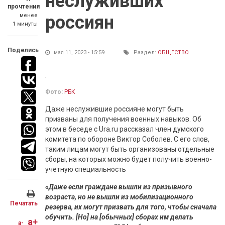
неслуживших
прочтения
менее
россиян
1 минуты
Поделись
мая 11, 2023 - 15:59
Раздел:
ОБЩЕСТВО
Фото:
РБК
Даже неслужившие россияне могут быть
призваны для получения военных навыков. Об
этом в беседе с Ura.ru рассказал член думского
комитета по обороне Виктор Соболев. С его слов,
таким лицам могут быть организованы отдельные
сборы, на которых можно будет получить военно-
учетную специальность
«Даже если граждане вышли из призывного
возраста, но не вышли из мобилизационного
Печатать
резерва, их могут призвать для того, чтобы сначала
обучить. [Но] на [обычных] сборах им делать
a+
a-