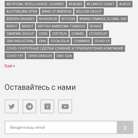
ARTIFICIAL INTELLIGENCE JOURNEY
ATACMS
ATLANTIC COAST
AUKUS
AUSTRALIAN OPEN
BANK OF AMERICA
BELUGA GROUP
BERGEN ENGINES
BIONORICA
BITCOIN
BRAND FINANCE GLOBAL 500
BRENT
BREXIT
BRITISH AMERICAN TOBACCO
BUNGE
CAMPARI GROUP
CDEK
CEETRUS
CHANEL
CITIGROUP
CNH INDUSTRIAL
CNN
COCA-COLA
COINBASE
COVID-19
COVID-19 КРУПНЫЕ СДЕЛКИ СЛИЯНИЕ И ПРИОБРЕТЕНИЕ КОМПАНИЙ
COVID-19?
CREW DRAGON
DAO GDA
Ещё
Оставайтесь с нами