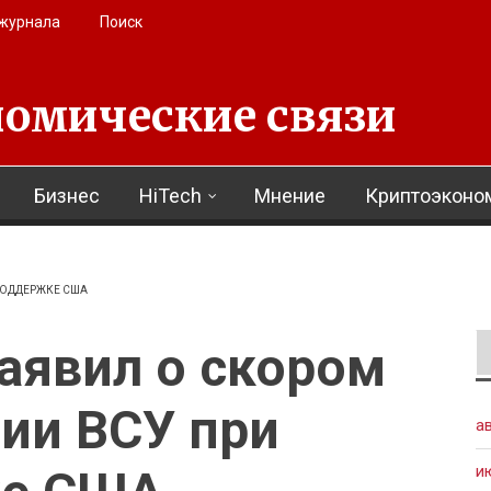
 журнала
Поиск
омические связи
Бизнес
HiTech
Мнение
Криптоэконо
ПОДДЕРЖКЕ США
аявил о скором
ии ВСУ при
а
и