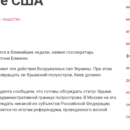
ке США
и
м
л:
ОБЩЕСТВО
а
м
тся в ближайшие недели, заявил госсекретарь
ф
тони Блинкен.
я
ржит эти действия Вооруженных сил Украины. При этом
возвращать ли Крымский полуостров, Киев должен
д
идента сообщили, что готовы обсуждать статус Крыма
н
 административной границе полуострова. В Москве на это
суждать никакой из субъектов Российской Федерации,
о
яется по итогам референдума, проведенного весной
с