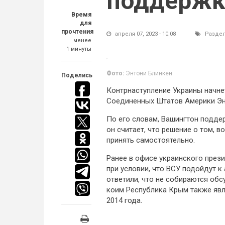
поддерж
Время
для
прочтения
апреля 07, 2023 - 10:08
Разде
менее
1 минуты
Фото:
Энтони Блинкен
Поделись
Контрнаступление Украины начне
Соединенных Штатов Америки Эн
По его словам, Вашингтон подде
он считает, что решение о том, 
принять самостоятельно.
Ранее в офисе украинского през
при условии, что ВСУ подойдут к
ответили, что не собираются об
коим Республика Крым также явл
2014 года.