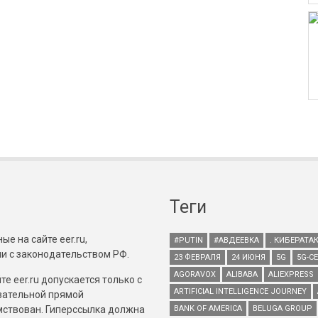
Теги
е на сайте eer.ru,
#PUTIN
#АВДЕЕВКА
. КИБЕРАТА
и с законодательством РФ.
23 ФЕВРАЛЯ
24 ИЮНЯ
5G
5G-С
AGORAVOX
ALIBABA
ALIEXPRESS
е eer.ru допускается только с
ARTIFICIAL INTELLIGENCE JOURNEY
зательной прямой
имствован. Гиперссылка должна
BANK OF AMERICA
BELUGA GROUP