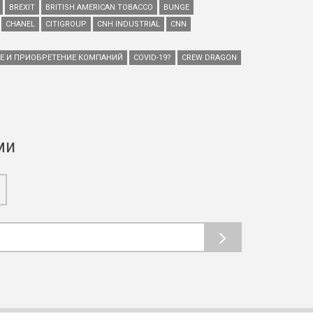
BREXIT
BRITISH AMERICAN TOBACCO
BUNGE
CHANEL
CITIGROUP
CNH INDUSTRIAL
CNN
ИЕ И ПРИОБРЕТЕНИЕ КОМПАНИЙ
COVID-19?
CREW DRAGON
ми