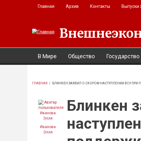
Перейти к основному содержанию
Главная
Архив
Контакты
Выпуски
Внешнеэкон
В Мире
Общество
Государство
ГЛАВНАЯ
/
БЛИНКЕН ЗАЯВИЛ О СКОРОМ НАСТУПЛЕНИИ ВСУ ПРИ 
Блинкен з
наступлен
Иванова
Элля