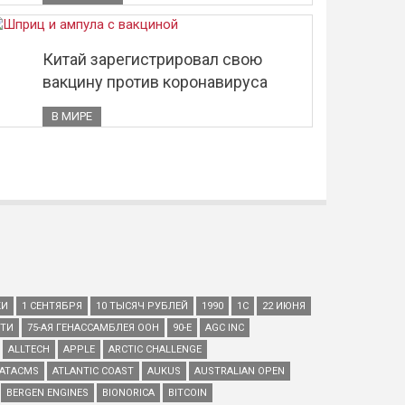
Китай зарегистрировал свою
вакцину против коронавируса
В МИРЕ
КИ
1 СЕНТЯБРЯ
10 ТЫСЯЧ РУБЛЕЙ
1990
1С
22 ИЮНЯ
ЕТИ
75-АЯ ГЕНАССАМБЛЕЯ ООН
90-Е
AGC INC
ALLTECH
APPLE
ARCTIC CHALLENGE
ATACMS
ATLANTIC COAST
AUKUS
AUSTRALIAN OPEN
BERGEN ENGINES
BIONORICA
BITCOIN