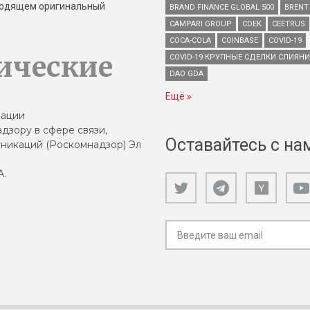
зводящем оригинальный
BRAND FINANCE GLOBAL 500
BRENT
CAMPARI GROUP
CDEK
CEETRUS
COCA-COLA
COINBASE
COVID-19
ические
COVID-19 КРУПНЫЕ СДЕЛКИ СЛИЯН
DAO GDA
Ещё
зации
дзору в сфере связи,
Оставайтесь с на
никаций (Роскомнадзор) Эл
А.