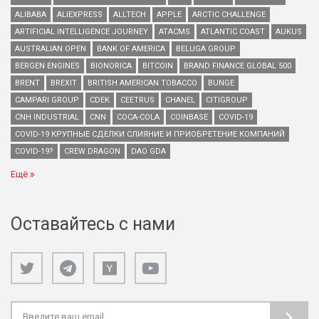
ALIBABA
ALIEXPRESS
ALLTECH
APPLE
ARCTIC CHALLENGE
ARTIFICIAL INTELLIGENCE JOURNEY
ATACMS
ATLANTIC COAST
AUKUS
AUSTRALIAN OPEN
BANK OF AMERICA
BELUGA GROUP
BERGEN ENGINES
BIONORICA
BITCOIN
BRAND FINANCE GLOBAL 500
BRENT
BREXIT
BRITISH AMERICAN TOBACCO
BUNGE
CAMPARI GROUP
CDEK
CEETRUS
CHANEL
CITIGROUP
CNH INDUSTRIAL
CNN
COCA-COLA
COINBASE
COVID-19
COVID-19 КРУПНЫЕ СДЕЛКИ СЛИЯНИЕ И ПРИОБРЕТЕНИЕ КОМПАНИЙ
COVID-19?
CREW DRAGON
DAO GDA
Ещё
Оставайтесь с нами