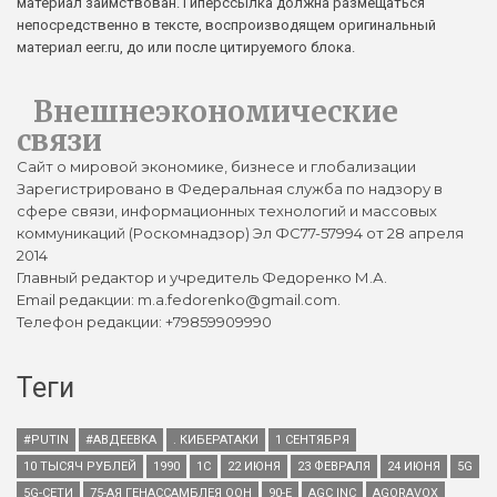
материал заимствован. Гиперссылка должна размещаться
непосредственно в тексте, воспроизводящем оригинальный
материал eer.ru, до или после цитируемого блока.
Внешнеэкономические
связи
Сайт о мировой экономике, бизнесе и глобализации
Зарегистрировано в Федеральная служба по надзору в
сфере связи, информационных технологий и массовых
коммуникаций (Роскомнадзор) Эл ФС77-57994 от 28 апреля
2014
Главный редактор и учредитель Федоренко М.А.
Email редакции: m.a.fedorenko@gmail.com.
Телефон редакции: +79859909990
Теги
#PUTIN
#АВДЕЕВКА
. КИБЕРАТАКИ
1 СЕНТЯБРЯ
10 ТЫСЯЧ РУБЛЕЙ
1990
1С
22 ИЮНЯ
23 ФЕВРАЛЯ
24 ИЮНЯ
5G
5G-СЕТИ
75-АЯ ГЕНАССАМБЛЕЯ ООН
90-Е
AGC INC
AGORAVOX