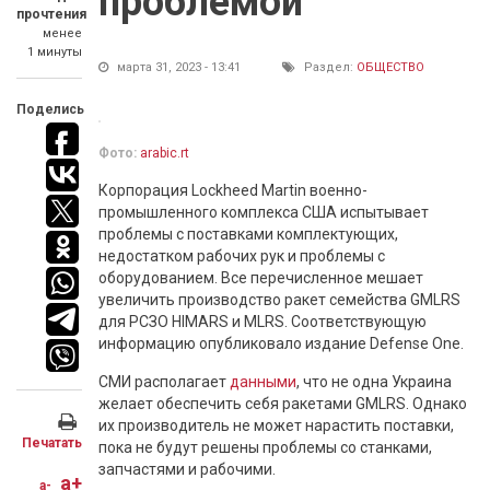
проблемой
прочтения
менее
1 минуты
марта 31, 2023 - 13:41
Раздел:
ОБЩЕСТВО
Поделись
Фото:
arabic.rt
Корпорация Lockheed Martin военно-
промышленного комплекса США испытывает
проблемы с поставками комплектующих,
недостатком рабочих рук и проблемы с
оборудованием. Все перечисленное мешает
увеличить производство ракет семейства GMLRS
для РСЗО HIMARS и MLRS. Соответствующую
информацию опубликовало издание Defense One.
СМИ располагает
данными
, что не одна Украина
желает обеспечить себя ракетами GMLRS. Однако
их производитель не может нарастить поставки,
Печатать
пока не будут решены проблемы со станками,
запчастями и рабочими.
a+
a-