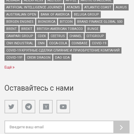
ALIBABA
ALIEXPRESS
ALLTECH
APPLE
ARCTIC CHALLENGE
ARTIFICIAL INTELLIGENCE JOURNEY
ATACMS
ATLANTIC COAST
AUKUS
AUSTRALIAN OPEN
BANK OF AMERICA
BELUGA GROUP
BERGEN ENGINES
BIONORICA
BITCOIN
BRAND FINANCE GLOBAL 500
BRENT
BREXIT
BRITISH AMERICAN TOBACCO
BUNGE
CAMPARI GROUP
CDEK
CEETRUS
CHANEL
CITIGROUP
CNH INDUSTRIAL
CNN
COCA-COLA
COINBASE
COVID-19
COVID-19 КРУПНЫЕ СДЕЛКИ СЛИЯНИЕ И ПРИОБРЕТЕНИЕ КОМПАНИЙ
COVID-19?
CREW DRAGON
DAO GDA
Ещё
Оставайтесь с нами