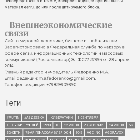
непосредственно в тексте, воспроизводящем оригинальный
материал eer.ru, до или после цитируемого блока.
Внешнеэкономические
связи
Сайт о мировой экономике, бизнесе и глобализации
Зарегистрировано в Федеральная служба по надзору в
сфере связи, информационных технологий и массовых
коммуникаций (Роскомнадзор) Эл ФС77-57994 от 28 апреля
2014
Главный редактор и учредитель Федоренко М.А.
Email редакции: m.a.fedorenko@gmail.com.
Телефон редакции: +79859909990
Теги
#PUTIN
#АВДЕЕВКА
. КИБЕРАТАКИ
1 СЕНТЯБРЯ
10 ТЫСЯЧ РУБЛЕЙ
1990
1С
22 ИЮНЯ
23 ФЕВРАЛЯ
24 ИЮНЯ
5G
5G-СЕТИ
75-АЯ ГЕНАССАМБЛЕЯ ООН
90-Е
AGC INC
AGORAVOX