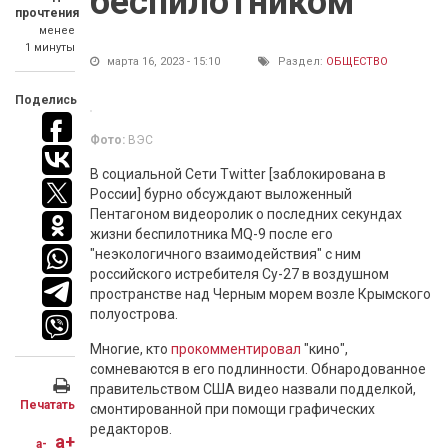
беспилотником
прочтения
менее
1 минуты
марта 16, 2023 - 15:10
Раздел:
ОБЩЕСТВО
Поделись
Фото:
ВЭС
В социальной Сети Twitter [заблокирована в
России] бурно обсуждают выложенный
Пентагоном видеоролик о последних секундах
жизни беспилотника MQ-9 после его
"неэкологичного взаимодействия" с ним
российского истребителя Су-27 в воздушном
пространстве над Черным морем возле Крымского
полуострова.
Многие, кто
прокомментировал
"кино",
сомневаются в его подлинности. Обнародованное
правительством США видео назвали подделкой,
Печатать
смонтированной при помощи графических
редакторов.
a+
a-