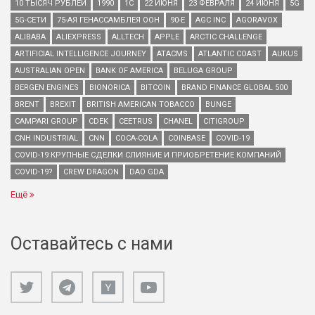
10 ТЫСЯЧ РУБЛЕЙ
1990
1С
22 ИЮНЯ
23 ФЕВРАЛЯ
24 ИЮНЯ
5G
5G-СЕТИ
75-АЯ ГЕНАССАМБЛЕЯ ООН
90-Е
AGC INC
AGORAVOX
ALIBABA
ALIEXPRESS
ALLTECH
APPLE
ARCTIC CHALLENGE
ARTIFICIAL INTELLIGENCE JOURNEY
ATACMS
ATLANTIC COAST
AUKUS
AUSTRALIAN OPEN
BANK OF AMERICA
BELUGA GROUP
BERGEN ENGINES
BIONORICA
BITCOIN
BRAND FINANCE GLOBAL 500
BRENT
BREXIT
BRITISH AMERICAN TOBACCO
BUNGE
CAMPARI GROUP
CDEK
CEETRUS
CHANEL
CITIGROUP
CNH INDUSTRIAL
CNN
COCA-COLA
COINBASE
COVID-19
COVID-19 КРУПНЫЕ СДЕЛКИ СЛИЯНИЕ И ПРИОБРЕТЕНИЕ КОМПАНИЙ
COVID-19?
CREW DRAGON
DAO GDA
Ещё
Оставайтесь с нами