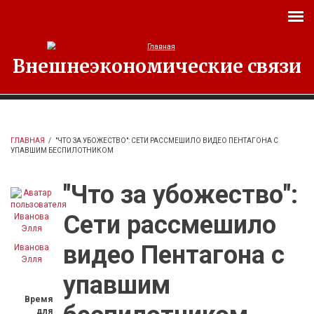
Перейти к основному содержанию
Внешнеэкономические связи
ГЛАВНАЯ
/
"ЧТО ЗА УБОЖЕСТВО": СЕТИ РАССМЕШИЛО ВИДЕО ПЕНТАГОНА С
УПАВШИМ БЕСПИЛОТНИКОМ
"Что за убожество":
Сети рассмешило
видео Пентагона с
Иванова
Элля
упавшим
Время
для