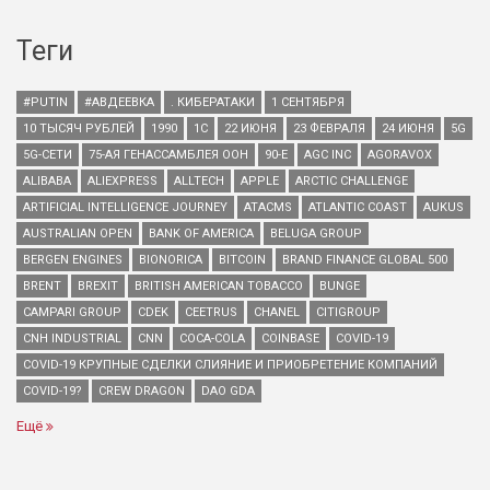
Теги
#PUTIN
#АВДЕЕВКА
. КИБЕРАТАКИ
1 СЕНТЯБРЯ
10 ТЫСЯЧ РУБЛЕЙ
1990
1С
22 ИЮНЯ
23 ФЕВРАЛЯ
24 ИЮНЯ
5G
5G-СЕТИ
75-АЯ ГЕНАССАМБЛЕЯ ООН
90-Е
AGC INC
AGORAVOX
ALIBABA
ALIEXPRESS
ALLTECH
APPLE
ARCTIC CHALLENGE
ARTIFICIAL INTELLIGENCE JOURNEY
ATACMS
ATLANTIC COAST
AUKUS
AUSTRALIAN OPEN
BANK OF AMERICA
BELUGA GROUP
BERGEN ENGINES
BIONORICA
BITCOIN
BRAND FINANCE GLOBAL 500
BRENT
BREXIT
BRITISH AMERICAN TOBACCO
BUNGE
CAMPARI GROUP
CDEK
CEETRUS
CHANEL
CITIGROUP
CNH INDUSTRIAL
CNN
COCA-COLA
COINBASE
COVID-19
COVID-19 КРУПНЫЕ СДЕЛКИ СЛИЯНИЕ И ПРИОБРЕТЕНИЕ КОМПАНИЙ
COVID-19?
CREW DRAGON
DAO GDA
Ещё