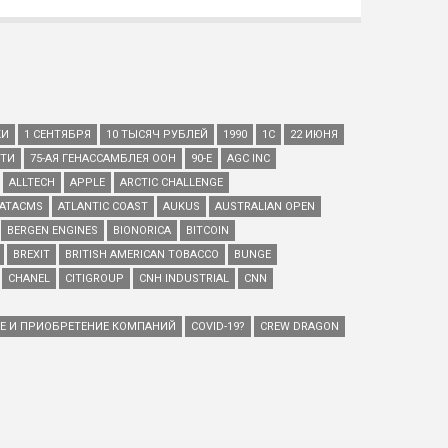
КИ
1 СЕНТЯБРЯ
10 ТЫСЯЧ РУБЛЕЙ
1990
1С
22 ИЮНЯ
ЕТИ
75-АЯ ГЕНАССАМБЛЕЯ ООН
90-Е
AGC INC
ALLTECH
APPLE
ARCTIC CHALLENGE
ATACMS
ATLANTIC COAST
AUKUS
AUSTRALIAN OPEN
BERGEN ENGINES
BIONORICA
BITCOIN
BREXIT
BRITISH AMERICAN TOBACCO
BUNGE
CHANEL
CITIGROUP
CNH INDUSTRIAL
CNN
ИЕ И ПРИОБРЕТЕНИЕ КОМПАНИЙ
COVID-19?
CREW DRAGON