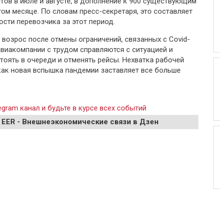
тов в июле и августе, в дополнение к 900 существующим
ом месяце. По словам пресс-секретаря, это составляет
ости перевозчика за этот период.
 возрос после отмены ограничений, связанных с Covid-
 авиакомпании с трудом справляются с ситуацией и
оять в очереди и отменять рейсы. Нехватка рабочей
 как новая вспышка пандемии заставляет все больше
gram канал и будьте в курсе всех событий
 EER - Внешнеэкономические связи в Дзен