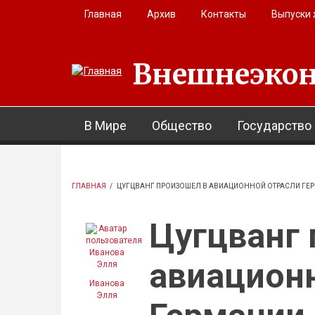
Перейти к основному содержанию
Главная
Архив
Контакты
Выпуски
Внешнеэкон
В Мире
Общество
Государство
ГЛАВНАЯ
/
ЦУГЦВАНГ ПРОИЗОШЕЛ В АВИАЦИОННОЙ ОТРАСЛИ ГЕ
Цугцванг 
авиацион
Иванова
Элля