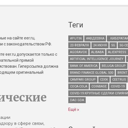
Теги
е на сайте eer.ru,
#PUTIN
#АВДЕЕВКА
. КИБЕРАТА
и с законодательством РФ.
23 ФЕВРАЛЯ
24 ИЮНЯ
5G
5G-С
AGORAVOX
ALIBABA
ALIEXPRESS
е eer.ru допускается только с
ARTIFICIAL INTELLIGENCE JOURNEY
зательной прямой
имствован. Гиперссылка должна
BANK OF AMERICA
BELUGA GROUP
зводящем оригинальный
BRAND FINANCE GLOBAL 500
BRENT
CAMPARI GROUP
CDEK
CEETRUS
COCA-COLA
COINBASE
COVID-19
ические
COVID-19 КРУПНЫЕ СДЕЛКИ СЛИЯН
DAO GDA
Ещё
зации
дзору в сфере связи,