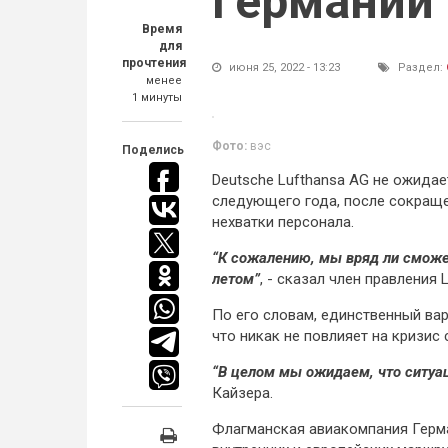
Германии
Время
для
прочтения
июня 25, 2022 - 13:23
Раздел:
менее
1 минуты
Фото:
вэс
Поделись
Deutsche Lufthansa AG не ожидае
следующего года, после сокращен
нехватки персонала.
“К сожалению, мы вряд ли сможе
летом”
, - сказал член правления 
По его словам, единственный вар
что никак не повлияет на кризис 
“В целом мы ожидаем, что ситуац
Кайзера.
Флагманская авиакомпания Герма