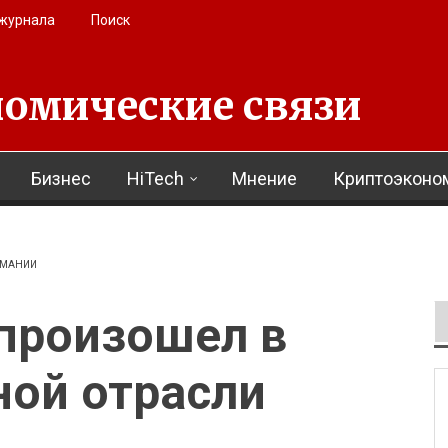
 журнала
Поиск
омические связи
Бизнес
HiTech
Мнение
Криптоэконо
РМАНИИ
произошел в
ной отрасли