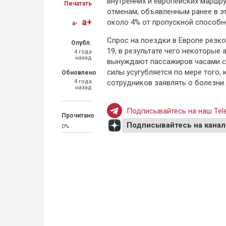
внутренних и европейских маршру
Печатать
отменам, объявленным ранее в эт
a+
около 4% от пропускной способн
a-
Спрос на поездки в Европе резко
Опубл.
19, в результате чего некоторые
4 года
назад
вынуждают пассажиров часами ст
силы усугубляется по мере того,
Обновлено
4 года
сотрудников заявлять о болезни.
назад
Подписывайтесь на наш Tele
Прочитано
Подписывайтесь на канал
0%