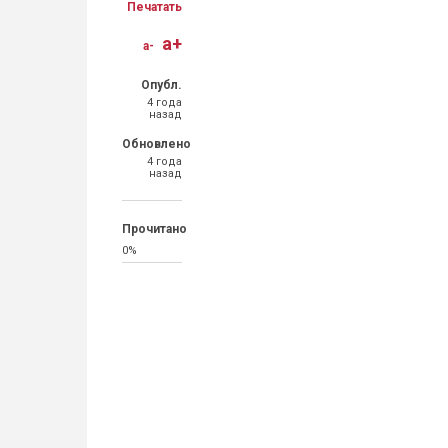
Печатать
a+
a-
Опубл.
4 года
назад
Обновлено
4 года
назад
Прочитано
0%