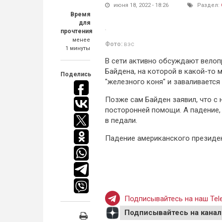
июня 18, 2022 - 18:26
Раздел:
Время
для
прочтения
менее
Фото:
вэс
1 минуты
В сети активно обсуждают вело
Байдена, на которой в какой-то
Поделись
"железного коня" и заваливается 
Позже сам Байден заявил, что с 
посторонней помощи. А падение, 
в педали.
Падение американского президен
Подписывайтесь на наш Tele
Подписывайтесь на канал