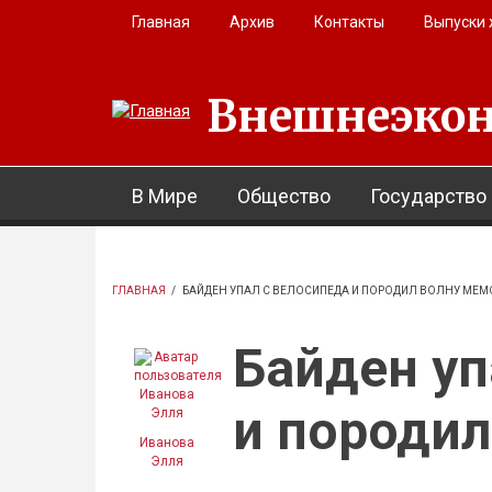
Перейти к основному содержанию
Главная
Архив
Контакты
Выпуски
Внешнеэкон
В Мире
Общество
Государство
ГЛАВНАЯ
/
БАЙДЕН УПАЛ С ВЕЛОСИПЕДА И ПОРОДИЛ ВОЛНУ МЕМ
Байден уп
и породил
Иванова
Элля