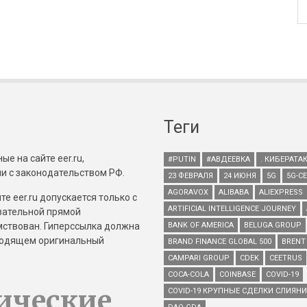
Теги
е на сайте eer.ru,
#PUTIN
#АВДЕЕВКА
. КИБЕРАТА
и с законодательством РФ.
23 ФЕВРАЛЯ
24 ИЮНЯ
5G
5G-С
AGORAVOX
ALIBABA
ALIEXPRESS
е eer.ru допускается только с
ARTIFICIAL INTELLIGENCE JOURNEY
зательной прямой
имствован. Гиперссылка должна
BANK OF AMERICA
BELUGA GROUP
зводящем оригинальный
BRAND FINANCE GLOBAL 500
BRENT
CAMPARI GROUP
CDEK
CEETRUS
COCA-COLA
COINBASE
COVID-19
ические
COVID-19 КРУПНЫЕ СДЕЛКИ СЛИЯН