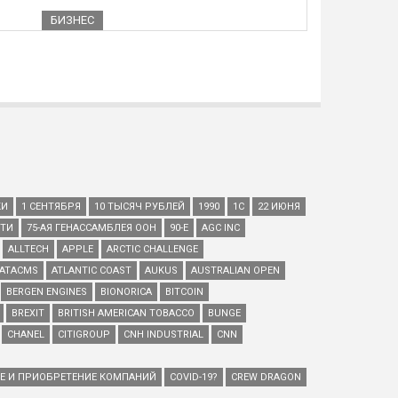
БИЗНЕС
КИ
1 СЕНТЯБРЯ
10 ТЫСЯЧ РУБЛЕЙ
1990
1С
22 ИЮНЯ
ЕТИ
75-АЯ ГЕНАССАМБЛЕЯ ООН
90-Е
AGC INC
ALLTECH
APPLE
ARCTIC CHALLENGE
ATACMS
ATLANTIC COAST
AUKUS
AUSTRALIAN OPEN
BERGEN ENGINES
BIONORICA
BITCOIN
BREXIT
BRITISH AMERICAN TOBACCO
BUNGE
CHANEL
CITIGROUP
CNH INDUSTRIAL
CNN
ИЕ И ПРИОБРЕТЕНИЕ КОМПАНИЙ
COVID-19?
CREW DRAGON