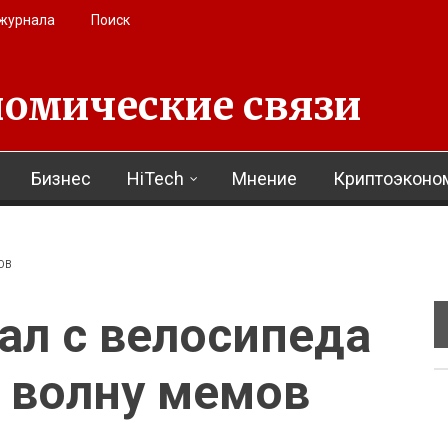
 журнала
Поиск
омические связи
Бизнес
HiTech
Мнение
Криптоэконо
ОВ
ал с велосипеда
 волну мемов