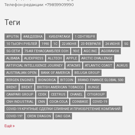
Телефон редакции: +79859909990
Теги
#PUTIN
#АВДЕЕВКА
. КИБЕРАТАКИ
1 СЕНТЯБРЯ
10 ТЫСЯЧ РУБЛЕЙ
1990
1С
22 ИЮНЯ
23 ФЕВРАЛЯ
24 ИЮНЯ
5G
5G-СЕТИ
75-АЯ ГЕНАССАМБЛЕЯ ООН
90-Е
AGC INC
AGORAVOX
ALIBABA
ALIEXPRESS
ALLTECH
APPLE
ARCTIC CHALLENGE
ARTIFICIAL INTELLIGENCE JOURNEY
ATACMS
ATLANTIC COAST
AUKUS
AUSTRALIAN OPEN
BANK OF AMERICA
BELUGA GROUP
BERGEN ENGINES
BIONORICA
BITCOIN
BRAND FINANCE GLOBAL 500
BRENT
BREXIT
BRITISH AMERICAN TOBACCO
BUNGE
CAMPARI GROUP
CDEK
CEETRUS
CHANEL
CITIGROUP
CNH INDUSTRIAL
CNN
COCA-COLA
COINBASE
COVID-19
COVID-19 КРУПНЫЕ СДЕЛКИ СЛИЯНИЕ И ПРИОБРЕТЕНИЕ КОМПАНИЙ
COVID-19?
CREW DRAGON
DAO GDA
Ещё