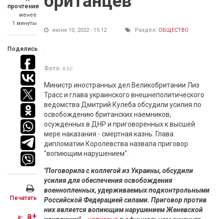
британцев
прочтения
менее
1 минуты
июня 10, 2022 - 15:12
Раздел:
ОБЩЕСТВО
Поделись
Фото:
вэс
Министр иностранных дел Великобритании Лиз
Трасс и глава украинского внешнеполитического
ведомства Дмитрий Кулеба обсудили усилия по
освобождению британских наемников,
осужденных в ДНР и приговоренных к высшей
мере наказания - смертная казнь. Глава
дипломатии Королевства назвала приговор
"вопиющим нарушением".
"Поговорила с коллегой из Украины, обсудили
усилия для обеспечения освобождения
военнопленных, удерживаемых подконтрольными
Печатать
Российской Федерацией силами. Приговор против
них является вопиющим нарушением Женевской
a+
a-