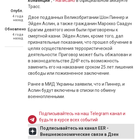
конвенции"
, -
написано
в официальном аккаунте
Трасс.
Опубл.
4 года
Двое подданных Великобритании Шон Пиннер и
назад
Эйден Аслин, а также гражданин Марокко Саадун
Обновлено
Брагим девятого июня были приговорены к
4 года
смертной казни. Эйден Аслин, кроме того, дал
назад
признательные показания, что прошел обучение в
целях осуществления террористической
деятельности. Приговор может быть обжалован и
в законодательстве ДНР есть возможность
заменить его на наказание сроком 25 лет лишения
свободы или пожизненное заключение.
Ранее в МИД Украины заявили, что и Пиннер, и
Аслин будут включены в списки по обмену
военнопленными.
Подписывайтесь на наш Telegram канал и
будьте в курсе всех событий
Подписывайтесь на канал EER -
Внешнеэкономические связи в Дзен