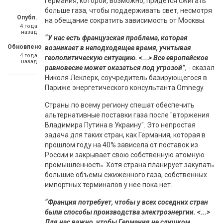
Германия, которой, возможно, придется сжигать
больше газа, чтобы поддерживать свет, несмотря
Опубл.
на обещание сократить зависимость от Москвы.
4 года
назад
“У нас есть французская проблема, которая
Обновлено
возникает в неподходящее время, учитывая
4 года
геополитическую ситуацию. <...> Все европейское
назад
равновесие может оказаться под угрозой”
, - сказал
Николя Леклерк, соучредитель базирующегося в
Париже энергетического консультанта Omnegy.
Страны по всему региону спешат обеспечить
альтернативные поставки газа после "вторжения
Владимира Путина в Украину". Это непростая
задача для таких стран, как Германия, которая в
прошлом году на 40% зависела от поставок из
России и закрывает свою собственную атомную
промышленность. Хотя страна планирует закупать
большие объемы сжиженного газа, собственных
импортных терминалов у нее пока нет.
“Франция потребует, чтобы у всех соседних стран
были способы производства электроэнергии. <...>
Для нас важно, чтобы Германия не слишком