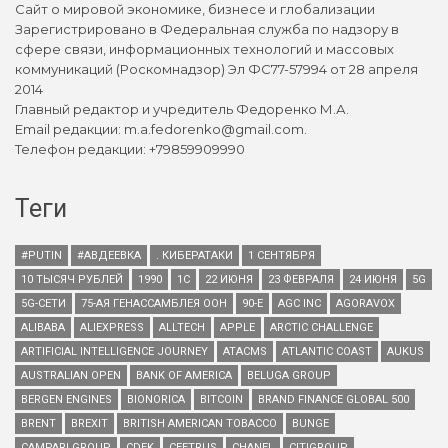
Сайт о мировой экономике, бизнесе и глобализации
Зарегистрировано в Федеральная служба по надзору в
сфере связи, информационных технологий и массовых
коммуникаций (Роскомнадзор) Эл ФС77-57994 от 28 апреля
2014
Главный редактор и учредитель Федоренко М.А.
Email редакции: m.a.fedorenko@gmail.com.
Телефон редакции: +79859909990
Теги
#PUTIN
#АВДЕЕВКА
. КИБЕРАТАКИ
1 СЕНТЯБРЯ
10 ТЫСЯЧ РУБЛЕЙ
1990
1С
22 ИЮНЯ
23 ФЕВРАЛЯ
24 ИЮНЯ
5G
5G-СЕТИ
75-АЯ ГЕНАССАМБЛЕЯ ООН
90-Е
AGC INC
AGORAVOX
ALIBABA
ALIEXPRESS
ALLTECH
APPLE
ARCTIC CHALLENGE
ARTIFICIAL INTELLIGENCE JOURNEY
ATACMS
ATLANTIC COAST
AUKUS
AUSTRALIAN OPEN
BANK OF AMERICA
BELUGA GROUP
BERGEN ENGINES
BIONORICA
BITCOIN
BRAND FINANCE GLOBAL 500
BRENT
BREXIT
BRITISH AMERICAN TOBACCO
BUNGE
CAMPARI GROUP
CDEK
CEETRUS
CHANEL
CITIGROUP