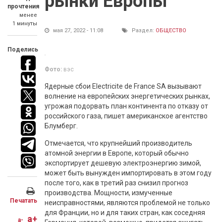
рынки Европы
прочтения
менее
1 минуты
мая 27, 2022 - 11:08
Раздел:
ОБЩЕСТВО
Поделись
Фото:
вэс
Ядерные сбои Electricite de France SA вызывают
волнение на европейских энергетических рынках,
угрожая подорвать план континента по отказу от
российского газа, пишет американское агентство
Блумберг.
Отмечается, что крупнейший производитель
атомной энергии в Европе, который обычно
экспортирует дешевую электроэнергию зимой,
может быть вынужден импортировать в этом году
после того, как в третий раз снизил прогноз
производства. Мощности, измученные
Печатать
неисправностями, являются проблемой не только
для Франции, но и для таких стран, как соседняя
a+
a-