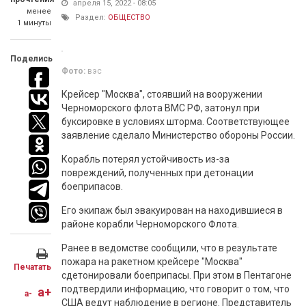
апреля 15, 2022 - 08:05
менее
Раздел:
ОБЩЕСТВО
1 минуты
Поделись
Фото:
вэс
Крейсер "Москва", стоявший на вооружении
Черноморского флота ВМС РФ, затонул при
буксировке в условиях шторма. Соответствующее
заявление сделало Министерство обороны России.
Корабль потерял устойчивость из-за
повреждений, полученных при детонации
боеприпасов.
Его экипаж был эвакуирован на находившиеся в
районе корабли Черноморского Флота.
Ранее в ведомстве сообщили, что в результате
пожара на ракетном крейсере "Москва"
Печатать
сдетонировали боеприпасы. При этом в Пентагоне
подтвердили информацию, что говорит о том, что
a+
a-
США ведут наблюдение в регионе. Представитель