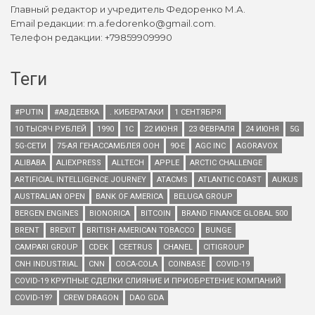
Главный редактор и учредитель Федоренко М.А.
Email редакции: m.a.fedorenko@gmail.com.
Телефон редакции: +79859909990
Теги
#PUTIN
#АВДЕЕВКА
. КИБЕРАТАКИ
1 СЕНТЯБРЯ
10 ТЫСЯЧ РУБЛЕЙ
1990
1С
22 ИЮНЯ
23 ФЕВРАЛЯ
24 ИЮНЯ
5G
5G-СЕТИ
75-АЯ ГЕНАССАМБЛЕЯ ООН
90-Е
AGC INC
AGORAVOX
ALIBABA
ALIEXPRESS
ALLTECH
APPLE
ARCTIC CHALLENGE
ARTIFICIAL INTELLIGENCE JOURNEY
ATACMS
ATLANTIC COAST
AUKUS
AUSTRALIAN OPEN
BANK OF AMERICA
BELUGA GROUP
BERGEN ENGINES
BIONORICA
BITCOIN
BRAND FINANCE GLOBAL 500
BRENT
BREXIT
BRITISH AMERICAN TOBACCO
BUNGE
CAMPARI GROUP
CDEK
CEETRUS
CHANEL
CITIGROUP
CNH INDUSTRIAL
CNN
COCA-COLA
COINBASE
COVID-19
COVID-19 КРУПНЫЕ СДЕЛКИ СЛИЯНИЕ И ПРИОБРЕТЕНИЕ КОМПАНИЙ
COVID-19?
CREW DRAGON
DAO GDA